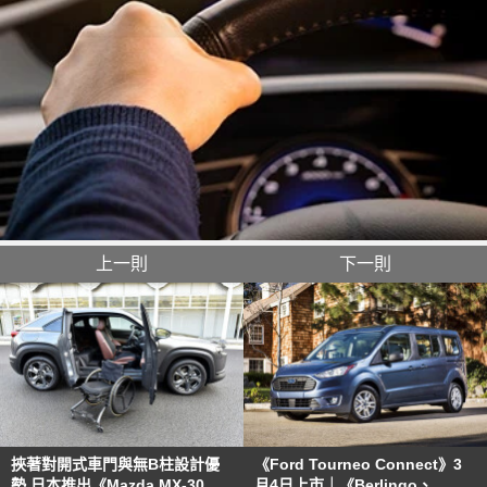
上一則
下一則
挾著對開式車門與無B柱設計優
《Ford Tourneo Connect》3
勢 日本推出《Mazda MX-30》
月4日上市｜《Berlingo、