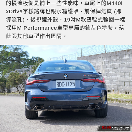
的擾流板倒是補上一些性能味，車尾上的M440i
xDrive字樣銘牌也跟水箱護罩、前保桿氣簾 (即
導流孔)、後視鏡外殼、19吋M款雙輻式輪圈一樣
採用M Performance車型專屬的鈰灰色塗裝，藉
此跟其他車型作出區隔。