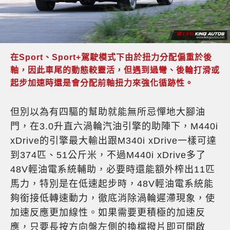
在Sport、Sport+駕駛模式下由於扭力分配偏重於後
軸，因此車尾的動態較靈活，但遇到過彎、後輪打滑或
起步加速時還是會分配前軸扭力來強化循跡性。
但別以為有四驅的幫助就能無所忌憚地大腳油
門，在3.0升直六渦輪汽油引擎的助陣下，M440i
xDrive的引擎最大輸出跟M340i xDrive一樣可達
到374匹、51公斤米，不過M440i xDrive多了
48V輕油電系統輔助，必要時還能額外榨出11匹
馬力，特別是在低速起步時，48V輕油電系統能
夠銜接低轉速動力，徹底消除渦輪遲滯現象，使
加速反應更加線性。如果需要更積極的加速反
應，只要長按方向盤左側的換檔撥片即可開啟