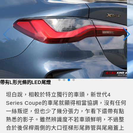
尾廂蓋上的擾流板
坦白說，相較於特立獨行的車頭，新世代4
Series Coupe的車尾就顯得相當協調，沒有任何
一絲叛逆，但也少了幾分張力，乍看下還帶有點
熟悉的影子。雖然辨識度不若車頭鮮明，不過整
合於後保桿兩側的大口徑梯形尾飾管與尾廂蓋上