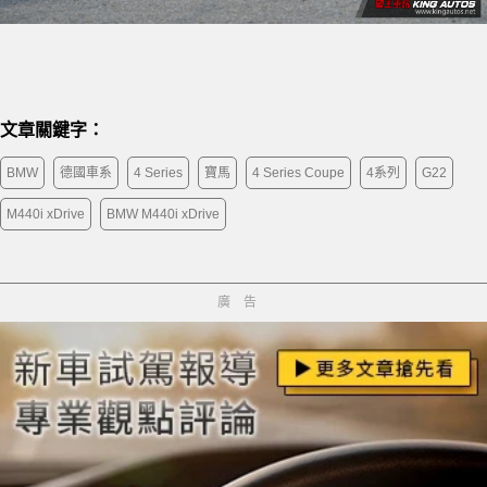
文章關鍵字：
BMW
德國車系
4 Series
寶馬
4 Series Coupe
4系列
G22
M440i xDrive
BMW M440i xDrive
廣告