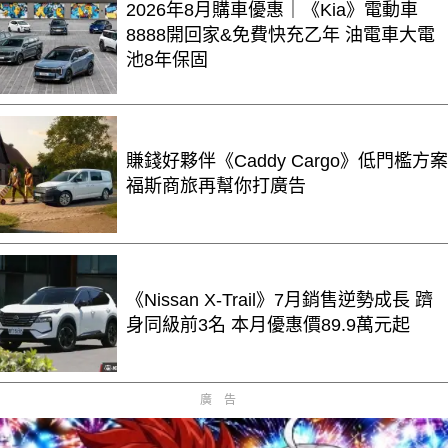
2026年8月購車優惠｜《Kia》電動車
8888開回家&免費快充乙年 油電車大電
池8年保固
賺錢好夥伴《Caddy Cargo》低門檻方案
福斯商旅再幫你打廣告
《Nissan X-Trail》7月銷售逆勢成長 躋
身同級前3名 本月優惠價89.9萬元起
廣告