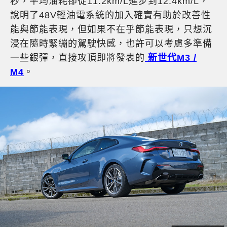
秒，平均油耗卻從11.2km/L進步到12.4km/L，
說明了48V輕油電系統的加入確實有助於改善性
能與節能表現，但如果不在乎節能表現，只想沉
浸在隨時緊繃的駕駛快感，也許可以考慮多準備
一些銀彈，直接攻頂即將發表的
新世代M3 /
M4
。