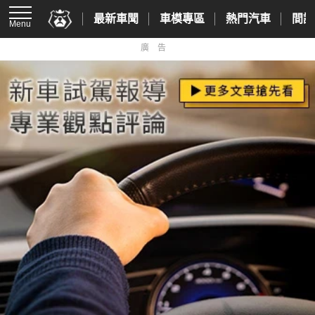
最新車聞
車模專區
熱門汽車
間諜
Menu
廣告