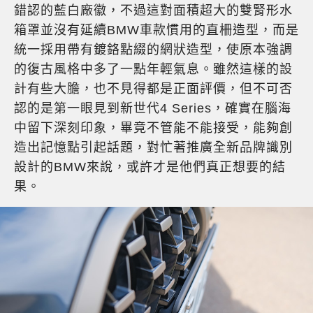
錯認的藍白廠徽，不過這對面積超大的雙腎形水
箱罩並沒有延續BMW車款慣用的直柵造型，而是
統一採用帶有鍍鉻點綴的網狀造型，使原本強調
的復古風格中多了一點年輕氣息。雖然這樣的設
計有些大膽，也不見得都是正面評價，但不可否
認的是第一眼見到新世代4 Series，確實在腦海
中留下深刻印象，畢竟不管能不能接受，能夠創
造出記憶點引起話題，對忙著推廣全新品牌識別
設計的BMW來說，或許才是他們真正想要的結
果。