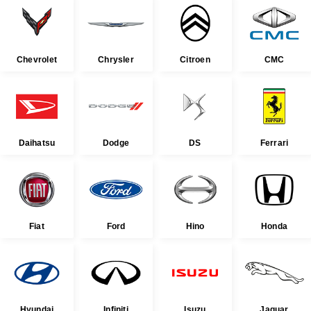
Chevrolet
Chrysler
Citroen
CMC
Daihatsu
Dodge
DS
Ferrari
Fiat
Ford
Hino
Honda
Hyundai
Infiniti
Isuzu
Jaguar