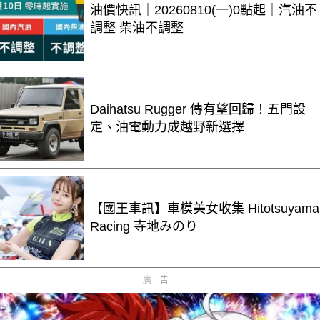
油價快訊｜20260810(一)0點起｜汽油不
調整 柴油不調整
Daihatsu Rugger 傳有望回歸！五門設
定、油電動力成越野新選擇
【國王車訊】車模美女收集 Hitotsuyama
Racing 寺地みのり
廣告