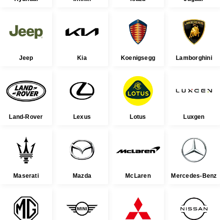
Jeep
Kia
Koenigsegg
Lamborghini
Land-Rover
Lexus
Lotus
Luxgen
Maserati
Mazda
McLaren
Mercedes-Benz