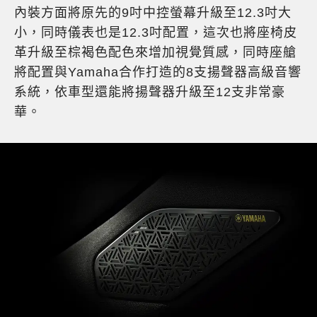
內裝方面將原先的9吋中控螢幕升級至12.3吋大
小，同時儀表也是12.3吋配置，這次也將座椅皮
革升級至棕褐色配色來增加視覺質感，同時座艙
將配置與Yamaha合作打造的8支揚聲器高級音響
系統，依車型還能將揚聲器升級至12支非常豪
華。