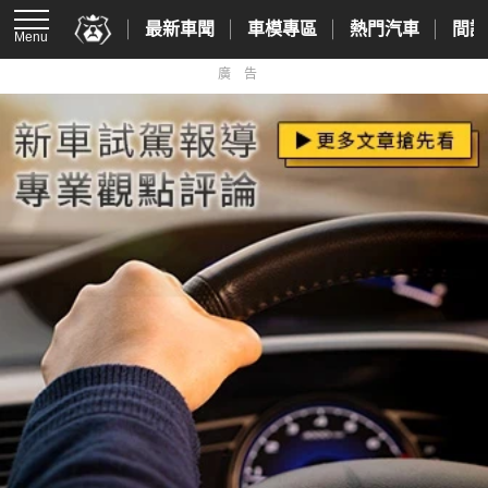
最新車聞
車模專區
熱門汽車
間諜
Menu
廣告