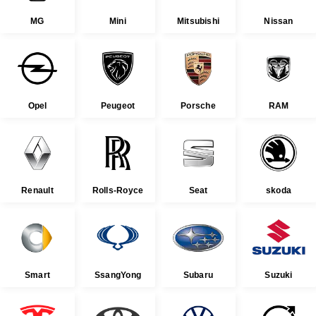
MG
Mini
Mitsubishi
Nissan
Opel
Peugeot
Porsche
RAM
Renault
Rolls-Royce
Seat
skoda
Smart
SsangYong
Subaru
Suzuki