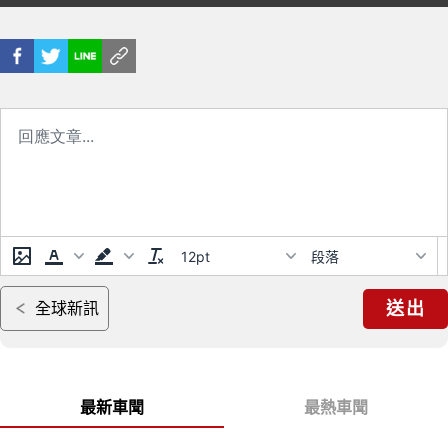
破舒適界限 感受輕盈新能量 新一
代PUREBOOST 5城市機能跑鞋
同步推出
12pt
段落
送出
全球新訊
最新車聞
最熱車聞