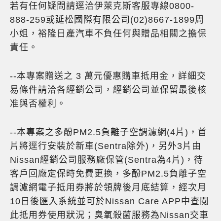
若有任何疑問請逕洽伊萊克斯客服專線0800-
888-259或延松國際有限公司(02)8667-1899周
小姐，裕隆日產汽車不負任何與贈品相關之擔保
責任。
--本專案贈送之 3 萬元優惠購車抵用金，詳細交
易條件請洽各經銷公司，經銷公司並保留最後核
准與否權利。
--本專案之多酚PM2.5負離子空調濾網(4片)，首
片將逕行安裝於新車(Sentra除外)，另外3片由
Nissan經銷公司服務廠保管(Sentra為4片)，待
客戶回廠定保時免費更換，多酚PM2.5負離子空
調濾網電子抵用券將於領牌後月底結算，經次月
10日後匯入系統並可於Nissan Care APP中查閱
此抵用券使用狀況；臭氧殺菌服務為Nissan交車