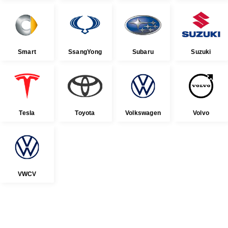
Smart
SsangYong
Subaru
Suzuki
Tesla
Toyota
Volkswagen
Volvo
VWCV