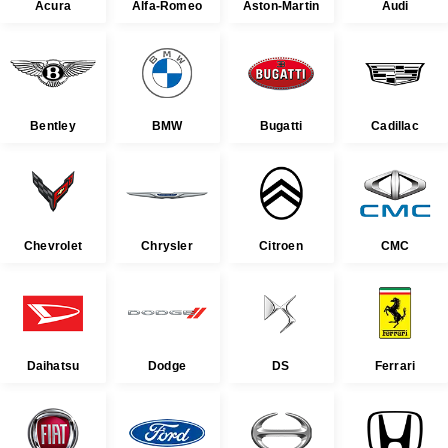
Acura
Alfa-Romeo
Aston-Martin
Audi
Bentley
BMW
Bugatti
Cadillac
Chevrolet
Chrysler
Citroen
CMC
Daihatsu
Dodge
DS
Ferrari