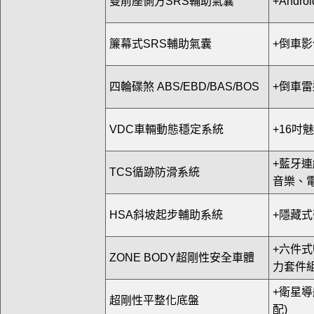
雙前座側方SRS輔助氣囊
+Androi
簾幕式SRS輔助氣囊
+倒車
四輪碟煞 ABS/EBD/BAS/BOS
+倒車雷
VDC車輛動態穩定系統
+16吋
+藍牙連
TCS循跡防滑系統
音樂、電
HSA斜坡起步輔助系統
+隱藏
+六件式
ZONE BODY超剛性安全車體
力套件組
+衛星導
超剛性平整化底盤
配)