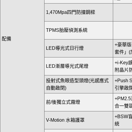
1,470Mpa四門防撞鋼樑
TPMS胎壓偵測系統
配備
+豪華
LED導光式日行燈
套件」(
+i-Ke
LED漸層導光式尾燈
附晶片
投射式魚眼造型頭燈(光感應式
+Push 
自動啟閉)
引擎啟
+PM2
前/後獨立式霧燈
合一雙
+BSW
V-Motion 水箱護罩
統