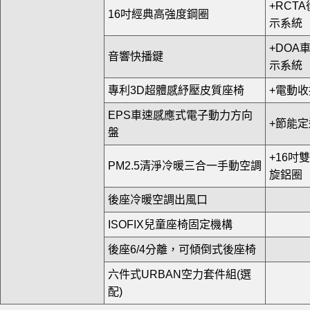
+RCT
16吋經典高強度鋼圈
示系統
+DOA
音響快播鍵
示系統
專利3D超體感紓壓皮質座椅
+電動
EPS車速感應式電子動力方向
+節能
盤
+16吋
PM2.5清淨冷暖三合一手動空調
旋鋁圈
後座冷暖空調出風口
ISOFIX兒童座椅固定機構
後座6/4分離，可傾倒式後座椅
六件式URBAN空力套件組(選
配)