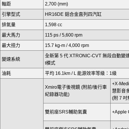
軸距
2,700 (mm)
引擎型式
HR16DE 鋁合金直列四汽缸
排氣量
1,598 cc
最大馬力
115 ps / 5,600 rpm
最大扭力
15.7 kg-m / 4,000 rpm
全新第 5 代 XTRONIC-CVT 無段自動變
變速系統
t模式
油耗
平均 16.1km / L 能源效率等級：1級
+X-Medi
Xmiro電子後視鏡 (附前/後行車
慧影音
紀錄器功能)
(附 7 
雙前座SRS輔助氣囊
+Apple 