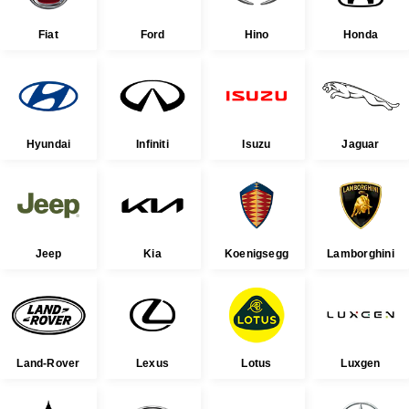
Fiat
Ford
Hino
Honda
Hyundai
Infiniti
Isuzu
Jaguar
Jeep
Kia
Koenigsegg
Lamborghini
Land-Rover
Lexus
Lotus
Luxgen