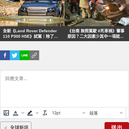
全新《Land Rover Defender
《台南 無照駕駛 6死車禍》肇事
110 P300 HSE》試駕︱除了飛
原因？二大因素少其中一項就不
天遁地 幾乎無所不能！
會出事！安全駕駛的省思！
12pt
段落
送出
全球新訊