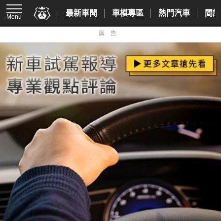
最新車聞
車模專區
熱門汽車
間諜
Menu
廣告