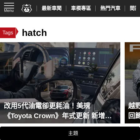
最新車聞
車模專區
熱門汽車
間諜
Menu
hatch
Tags
改用5代油電卻更耗油！美規
越野
《Toyota Crown》年式更新 新增換
回
檔撥片與後座舒適模式
主題