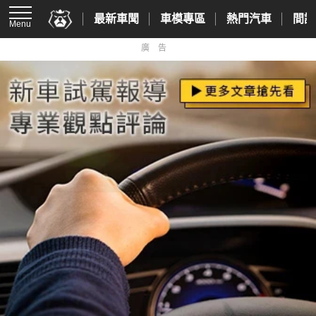
最新車聞
車模專區
熱門汽車
間諜
Menu
廣告