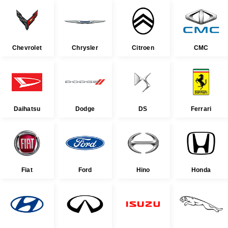
Chevrolet
Chrysler
Citroen
CMC
Daihatsu
Dodge
DS
Ferrari
Fiat
Ford
Hino
Honda