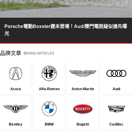
Porsche電動Boxster遲未登場！Audi雙門電跑疑似搶先曝
光
品牌文章
BRAND ARTICLES
Acura
Alfa-Romeo
Aston-Martin
Audi
Bentley
BMW
Bugatti
Cadillac