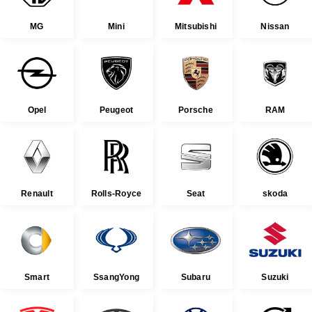
MG
Mini
Mitsubishi
Nissan
Opel
Peugeot
Porsche
RAM
Renault
Rolls-Royce
Seat
skoda
Smart
SsangYong
Subaru
Suzuki