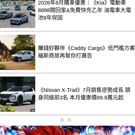
2026年8月購車優惠｜《Kia》電動車
8888開回家&免費快充乙年 油電車大電
池8年保固
賺錢好夥伴《Caddy Cargo》低門檻方案
福斯商旅再幫你打廣告
《Nissan X-Trail》7月銷售逆勢成長 躋
身同級前3名 本月優惠價89.9萬元起
廣告