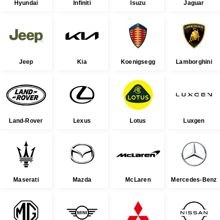
Hyundai
Infiniti
Isuzu
Jaguar
Jeep
Kia
Koenigsegg
Lamborghini
Land-Rover
Lexus
Lotus
Luxgen
Maserati
Mazda
McLaren
Mercedes-Benz