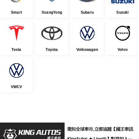
Smart
SsangYong
Subaru
Suzuki
Tesla
Toyota
Volkswagen
Volvo
VWCV