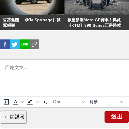
誓將奮起 ─《Kia Sportage》試
歡慶參戰Moto GP賽事！典藏
駕報導
《KTM》390-Series正是時候
12pt
段落
送出
間諜照