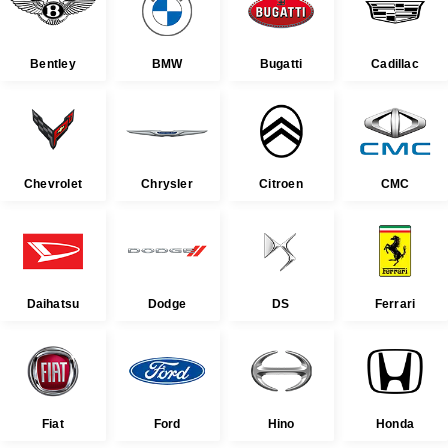
Bentley
BMW
Bugatti
Cadillac
Chevrolet
Chrysler
Citroen
CMC
Daihatsu
Dodge
DS
Ferrari
Fiat
Ford
Hino
Honda