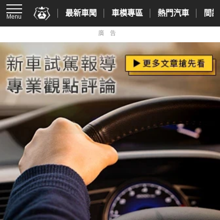
最新車聞
車模專區
熱門汽車
間諜
Menu
廣告