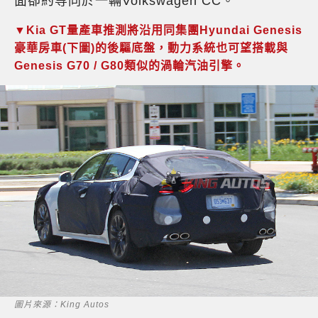
面卻約等同於一輛Volkswagen CC。
▼Kia GT量產車推測將沿用同集團Hyundai Genesis
豪華房車(下圖)的後驅底盤，動力系統也可望搭載與
Genesis G70 / G80類似的渦輪汽油引擎。
圖片來源：King Autos