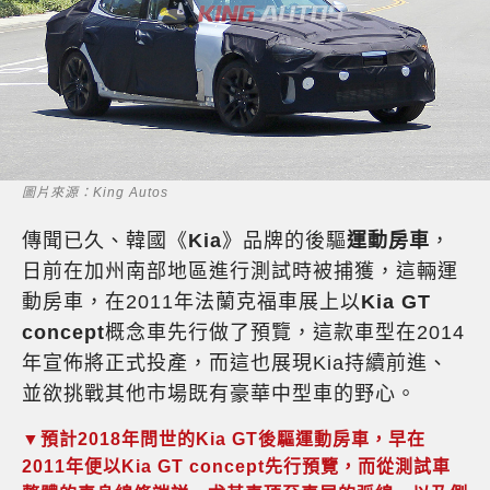
圖片來源：King Autos
傳聞已久、韓國《
Kia
》品牌的後驅
運動房車
，
日前在加州南部地區進行測試時被捕獲，這輛運
動房車，在2011年法蘭克福車展上以
Kia GT
concept
概念車先行做了預覽，這款車型在2014
年宣佈將正式投產，而這也展現Kia持續前進、
並欲挑戰其他市場既有豪華中型車的野心。
▼預計2018年問世的Kia GT後驅運動房車，早在
2011年便以Kia GT concept先行預覽，而從測試車