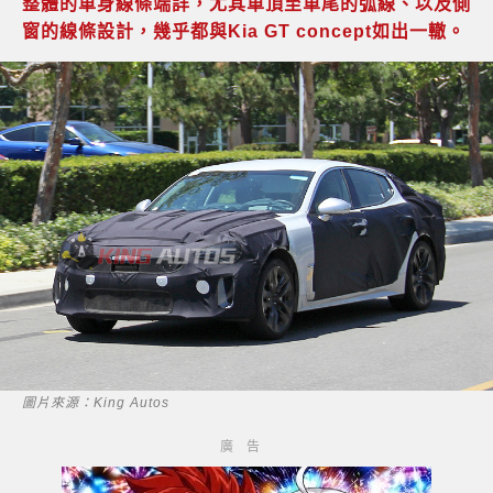
整體的車身線條端詳，尤其車頂至車尾的弧線、以及側
窗的線條設計，幾乎都與Kia GT concept如出一轍。
圖片來源：King Autos