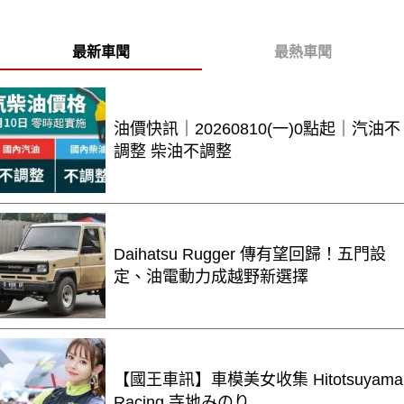
最新車聞
最熱車聞
油價快訊｜20260810(一)0點起｜汽油不
調整 柴油不調整
Daihatsu Rugger 傳有望回歸！五門設
定、油電動力成越野新選擇
【國王車訊】車模美女收集 Hitotsuyama
Racing 寺地みのり