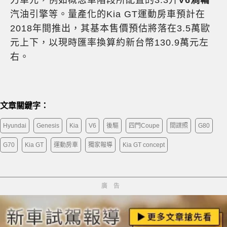
力單元，例如概念車階段所配置的3.3升
V6渦輪
汽油引擎等。量產化的Kia GT運動房車預計在
2018年間推出，其基本售價預估將落在3.5萬歐
元上下，以現時匯率換算約新台幣130.9萬元左
右。
文章關鍵字：
Hyundai
Genesis
Kia
V6
後驅
四門Coupe
間諜照
G80
G70
Kia GT
運動房車
獨家報導
Kia GT concept
廣告