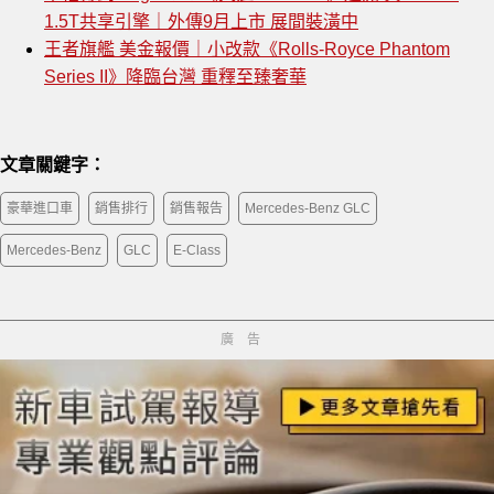
1.5T共享引擎｜外傳9月上市 展間裝潢中
王者旗艦 美金報價｜小改款《Rolls-Royce Phantom
Series II》降臨台灣 重釋至臻奢華
文章關鍵字：
豪華進口車
銷售排行
銷售報告
Mercedes-Benz GLC
Mercedes-Benz
GLC
E-Class
廣告