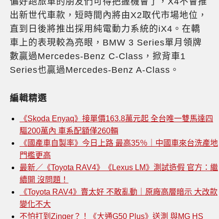
偏好跑旅車的朋友們可得把握機會了，X4不會推
出新世代車款，短時間內將由X2取代市場地位，
直到日後將推出採用純電動力系統的iX4。在轎
車上的表現較為亮眼，BMW 3 Series單月領牌
數贏過Mercedes-Benz C-Class，掀背車1
Series也贏過Mercedes-Benz A-Class。
編輯精選
《Skoda Enyaq》接單價163.8萬元起 全台唯一雙馬達四
驅200萬內 車系配額僅260輛
《國產車自製率》今日上路 最高35％｜中國車來台洗產地
門檻更高
最新／《Toyota RAV4》《Lexus LM》測試造假 官方：繼
續開 沒問題！
《Toyota RAV4》賣太好 不敢亂動｜原廠高層暗示 大改款
變化不大
不怕打到Zinger？！《大通G50 Plus》送測 與MG HS