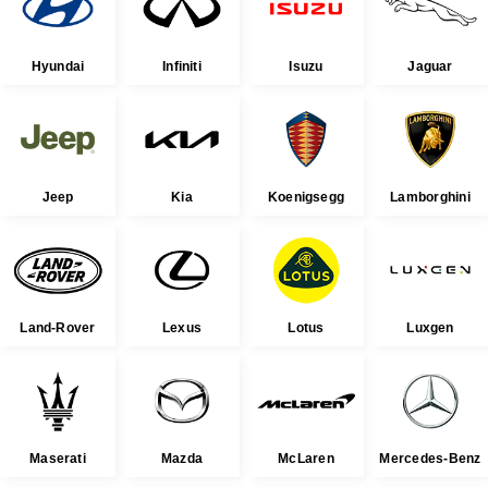
Hyundai
Infiniti
Isuzu
Jaguar
Jeep
Kia
Koenigsegg
Lamborghini
Land-Rover
Lexus
Lotus
Luxgen
Maserati
Mazda
McLaren
Mercedes-Benz