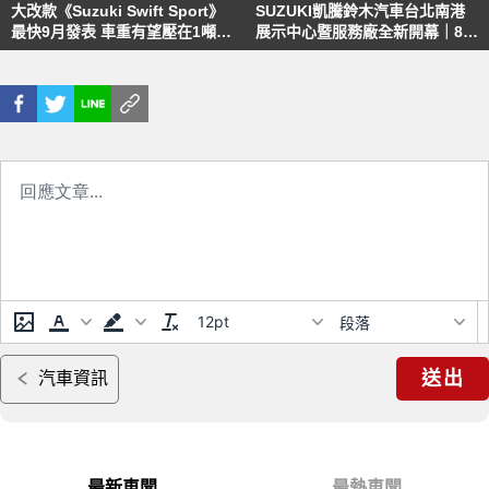
大改款《Suzuki Swift Sport》
SUZUKI凱騰鈴木汽車台北南港
最快9月發表 車重有望壓在1噸內
展示中心暨服務廠全新開幕｜8月
預計不再提供自排車
推購車優惠
12pt
段落
送出
汽車資訊
最新車聞
最熱車聞