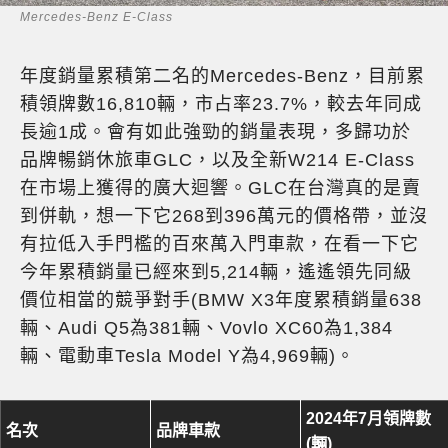
Mercedes-Benz E-Class
年度銷量累積第二名的Mercedes-Benz，目前累
積領牌數16,810輛，市占率23.7%，較去年同成
長逾1成。會有如此強勁的銷量表現，多歸功於
品牌暢銷休旅車GLC，以及全新W214 E-Class
在市場上獲得的廣大迴響。GLC在台灣真的是賣
到併軌，想一下它268到396萬元的價格帶，並沒
有拉低入手門檻的百來萬入門車款，在看一下它
今年累積銷量已經來到5,214輛，遙遙領先同級
價位相當的競爭對手(BMW X3年度累積銷量638
輛、Audi Q5為381輛、Vovlo XC60為1,384
輛、電動車Tesla Model Y為4,969輛)。
2024年7月領牌數
名次
品牌車款
(輛)