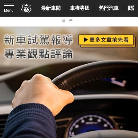
最新車聞
車模專區
熱門汽車
間諜
Menu
廣告