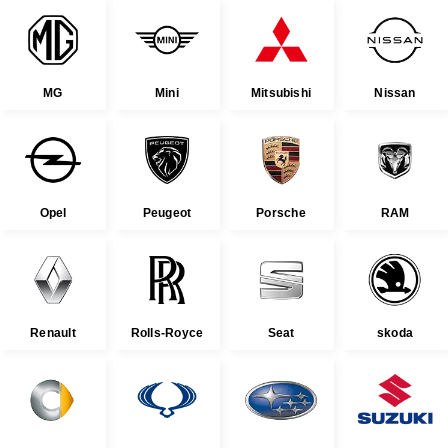
MG
Mini
Mitsubishi
Nissan
Opel
Peugeot
Porsche
RAM
Renault
Rolls-Royce
Seat
skoda