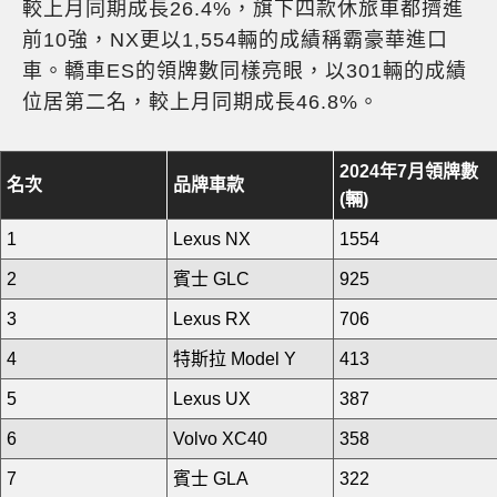
較上月同期成長26.4%，旗下四款休旅車都擠進
前10強，NX更以1,554輛的成績稱霸豪華進口
車。轎車ES的領牌數同樣亮眼，以301輛的成績
位居第二名，較上月同期成長46.8%。
2024年7月領牌數
名次
品牌車款
(輛)
1
Lexus NX
1554
2
賓士 GLC
925
3
Lexus RX
706
4
特斯拉 Model Y
413
5
Lexus UX
387
6
Volvo XC40
358
7
賓士 GLA
322