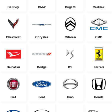
Bentley
BMW
Bugatti
Cadillac
Chevrolet
Chrysler
Citroen
CMC
Daihatsu
Dodge
DS
Ferrari
Fiat
Ford
Hino
Honda