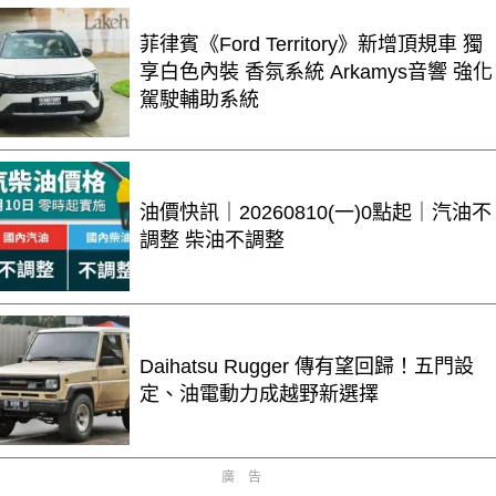
菲律賓《Ford Territory》新增頂規車 獨
享白色內裝 香氛系統 Arkamys音響 強化
駕駛輔助系統
油價快訊｜20260810(一)0點起｜汽油不
調整 柴油不調整
Daihatsu Rugger 傳有望回歸！五門設
定、油電動力成越野新選擇
廣告