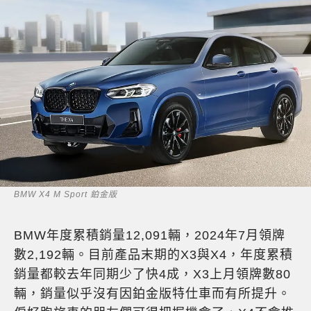
BMW X4 M Sport 鉑金版
BMW年度累積銷量12,091輛，2024年7月領牌
數2,192輛。目前產品末期的X3與X4，年度累積
銷量都較去年同期少了快4成，X3上月領牌數80
輛，銷量似乎沒有因鉑金版特仕車而有所提升。