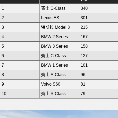
1
賓士 E-Class
340
2
Lexus ES
301
3
特斯拉 Model 3
215
4
BMW 2 Series
167
5
BMW 3 Series
158
6
賓士 C-Class
127
7
BMW 1 Series
101
8
賓士 A-Class
96
9
Volvo S60
81
10
賓士 S-Class
79