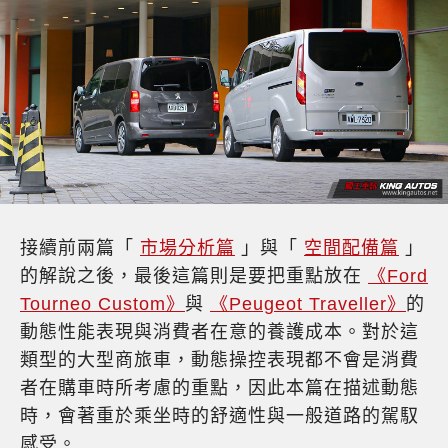
接續前兩篇「
市場分析篇
」與「
空間配備篇
」
的解說之後，最後這篇則是要把重點放在
《Ford
Tourneo Custom》
與
《Peugeot Traveller》
的
動態性能表現與消費者在意的養護成本。對於這
類型的大型商旅車，動態操控表現都不會是消費
者在購車時所考慮的重點，因此本篇在描述動態
時，會著重於乘坐時的舒適性與一般道路的駕馭
感受。