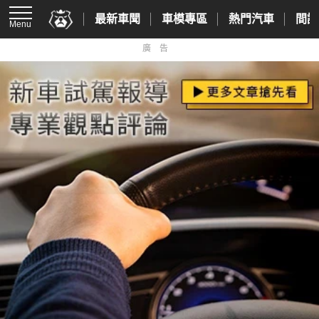
最新車聞
車模專區
熱門汽車
間諜
Menu
廣告