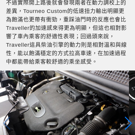
不過實際開上路後就會發現兩者在動力調校上的
差異，Tourneo Custom的低速扭力輸出明顯更
為飽滿也更帶有衝勁，重踩油門時的反應也會比
Traveller的加速感來得更為明顯，但這也相對影
響了車內乘客的舒適性表現；回過頭來說，
Traveller這具柴油引擎的動力則是相對溫和與線
性，能以飽滿穩定的方式拉高車速，在加速過程
中都能帶給乘客較舒適的乘坐感受。