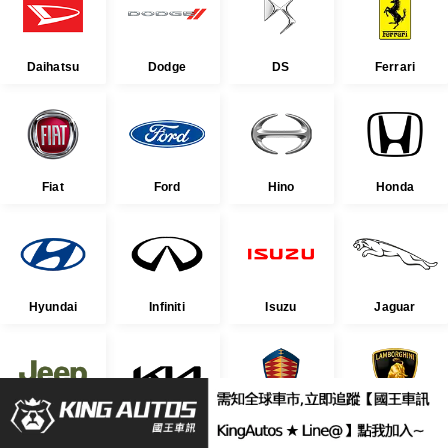
Daihatsu
Dodge
DS
Ferrari
Fiat
Ford
Hino
Honda
Hyundai
Infiniti
Isuzu
Jaguar
Jeep
Kia
Koenigsegg
Lamborghini