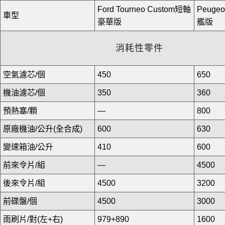
Ford Tourneo Custom短軸
Peugeot
車型
豪華版
艦版
消耗性零件
空氣濾芯/個
450
650
機油濾芯/個
350
360
預熱塞/顆
—
800
原廠機油/公升(全合成)
600
630
變速箱油/公升
410
600
前來令片/組
—
4500
後來令片/組
4500
3200
前碟盤/個
4500
3000
雨刷片/對(左+右)
979+890
1600