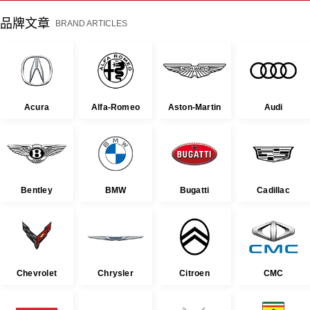
品牌文章
BRAND ARTICLES
Acura
Alfa-Romeo
Aston-Martin
Audi
Bentley
BMW
Bugatti
Cadillac
Chevrolet
Chrysler
Citroen
CMC