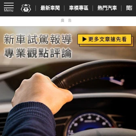
最新車聞
車模專區
熱門汽車
間諜
Menu
廣告