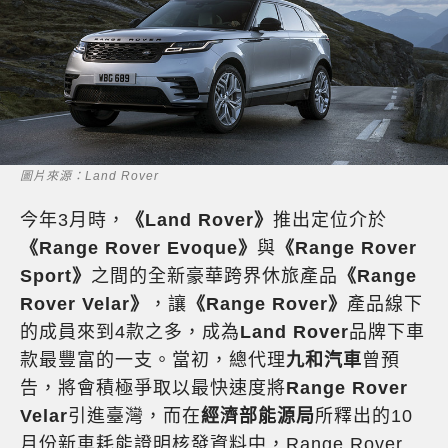
圖片來源：Land Rover
今年3月時，
《Land Rover》
推出定位介於
《Range Rover Evoque》
與
《Range Rover
Sport》
之間的全新豪華跨界休旅產品
《Range
Rover Velar》
，讓
《Range Rover》
產品線下
的成員來到4款之多，成為
Land Rover
品牌下車
款最豐富的一支。當初，總代理
九和汽車
曾預
告，將會積極爭取以最快速度將
Range Rover
Velar
引進臺灣，而在
經濟部能源局
所釋出的10
月份新車耗能證明核發資料中，Range Rover