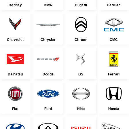
Bentley
BMW
Bugatti
Cadillac
Chevrolet
Chrysler
Citroen
CMC
Daihatsu
Dodge
DS
Ferrari
Fiat
Ford
Hino
Honda