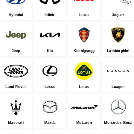
Hyundai
Infiniti
Isuzu
Jaguar
Jeep
Kia
Koenigsegg
Lamborghini
Land-Rover
Lexus
Lotus
Luxgen
Maserati
Mazda
McLaren
Mercedes-Benz