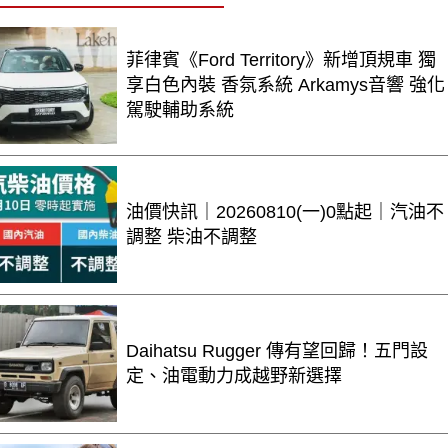
菲律賓《Ford Territory》新增頂規車 獨
享白色內裝 香氛系統 Arkamys音響 強化
駕駛輔助系統
油價快訊｜20260810(一)0點起｜汽油不
調整 柴油不調整
Daihatsu Rugger 傳有望回歸！五門設
定、油電動力成越野新選擇