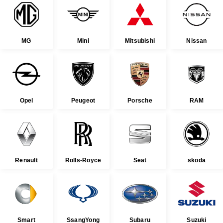
MG
Mini
Mitsubishi
Nissan
Opel
Peugeot
Porsche
RAM
Renault
Rolls-Royce
Seat
skoda
Smart
SsangYong
Subaru
Suzuki