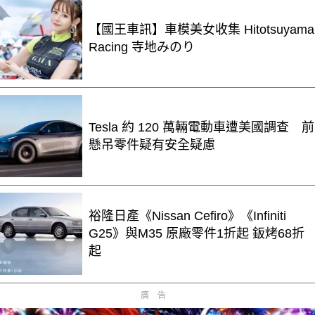
【國王車訊】車模美女收集 Hitotsuyama
Racing 寺地みのり
Tesla 約 120 萬輛電動車遭美國調查 前
懸吊零件疑有安全疑慮
裕隆日產《Nissan Cefiro》《Infiniti
G25》與M35 原廠零件1折起 鈑烤68折
起
廣告