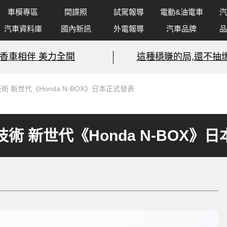
車模專區
間諜照
試駕報導
電動&油電車
汽
汽車資料庫
國內新訊
外電報導
汽車品牌
品
香車相伴 美力全開
這種穩賺的局,還不抽爆
技術 新世代《Honda N-BOX》日本正式發表
C技術 新世代《Honda N-BOX》