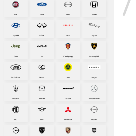
Fiat
Ford
Hino
Honda
Hyundai
Infiniti
Isuzu
Jaguar
Jeep
Kia
Koenigsegg
Lamborghini
Land-Rover
Lexus
Lotus
Luxgen
Maserati
Mazda
McLaren
Mercedes-Benz
MG
Mini
Mitsubishi
Nissan