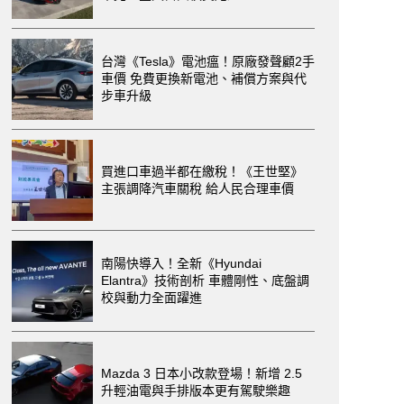
台灣《Tesla》電池瘟！原廠發聲顧2手
車價 免費更換新電池、補償方案與代
步車升級
買進口車過半都在繳稅！《王世堅》
主張調降汽車關稅 給人民合理車價
南陽快導入！全新《Hyundai
Elantra》技術剖析 車體剛性、底盤調
校與動力全面躍進
Mazda 3 日本小改款登場！新增 2.5
升輕油電與手排版本更有駕駛樂趣