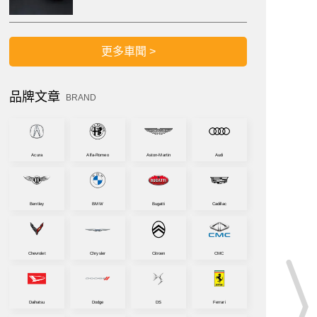
更多車聞 >
品牌文章
BRAND
Acura
Alfa-Romeo
Aston-Martin
Audi
Bentley
BMW
Bugatti
Cadillac
Chevrolet
Chrysler
Citroen
CMC
Daihatsu
Dodge
DS
Ferrari