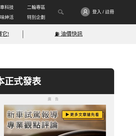
車科技
二輪專區
登入 / 註冊
味紳活
特別企劃
它!
⛽️ 油價快訊
日本正式發表
廣告