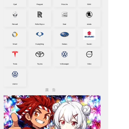
Opel
Peugeot
Porsche
RAM
Renault
Rolls-Royce
Seat
skoda
Smart
SsangYong
Subaru
Suzuki
Tesla
Toyota
Volkswagen
Volvo
VWCV
廣告