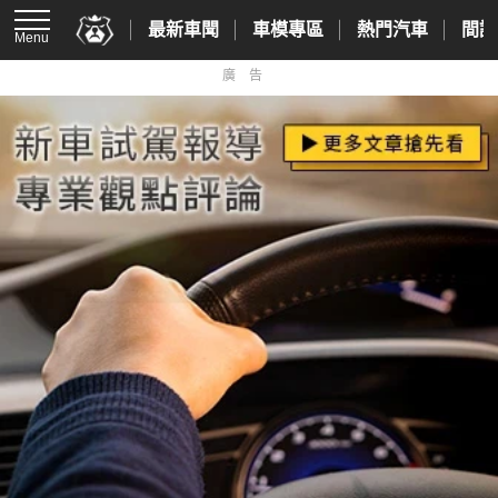
最新車聞
車模專區
熱門汽車
間諜
Menu
廣告