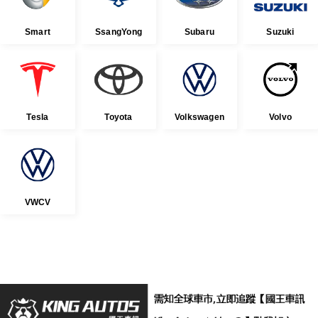
Smart
SsangYong
Subaru
Suzuki
Tesla
Toyota
Volkswagen
Volvo
VWCV