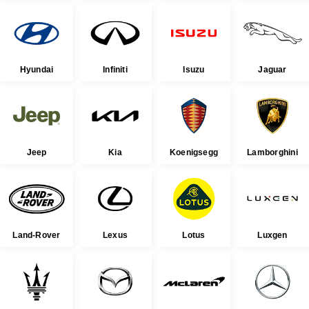
Hyundai
Infiniti
Isuzu
Jaguar
Jeep
Kia
Koenigsegg
Lamborghini
Land-Rover
Lexus
Lotus
Luxgen