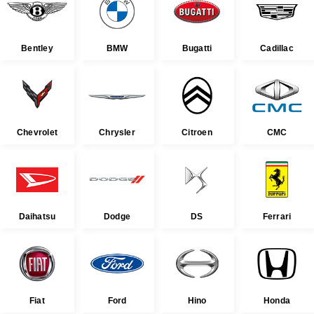
Bentley
BMW
Bugatti
Cadillac
Chevrolet
Chrysler
Citroen
CMC
Daihatsu
Dodge
DS
Ferrari
Fiat
Ford
Hino
Honda