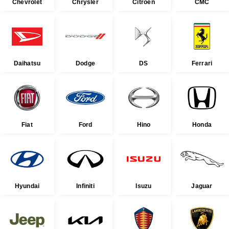
Chevrolet
Chrysler
Citroen
CMC
Daihatsu
Dodge
DS
Ferrari
Fiat
Ford
Hino
Honda
Hyundai
Infiniti
Isuzu
Jaguar