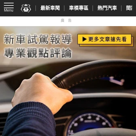
最新車聞
車模專區
熱門汽車
間諜
Menu
廣告