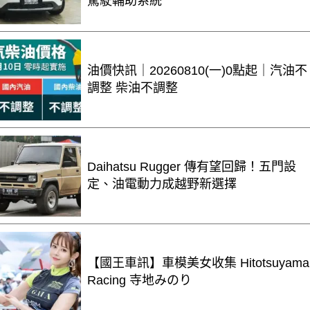
駕駛輔助系統
油價快訊｜20260810(一)0點起｜汽油不
調整 柴油不調整
Daihatsu Rugger 傳有望回歸！五門設
定、油電動力成越野新選擇
【國王車訊】車模美女收集 Hitotsuyama
Racing 寺地みのり