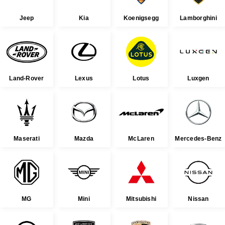
Jeep
Kia
Koenigsegg
Lamborghini
Land-Rover
Lexus
Lotus
Luxgen
Maserati
Mazda
McLaren
Mercedes-Benz
MG
Mini
Mitsubishi
Nissan