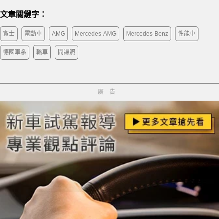
文章關鍵字：
賓士
電動車
AMG
Mercedes-AMG
Mercedes-Benz
性能車
德國車系
轎車
間諜照
廣告