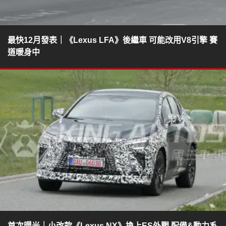
最快12月發表｜《Lexus LFA》後繼車 可能改用V8引擎 賽
道暖身中
首次曝光｜小改款《Lexus NX》換上ES外觀 配備&動力系