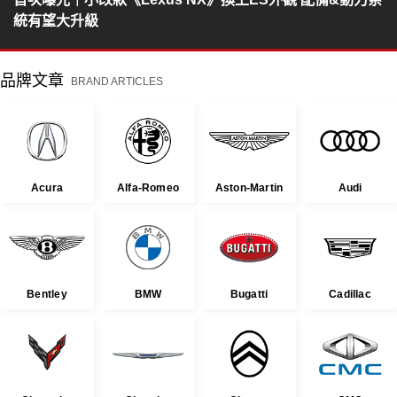
統有望大升級
品牌文章
BRAND ARTICLES
Acura
Alfa-Romeo
Aston-Martin
Audi
Bentley
BMW
Bugatti
Cadillac