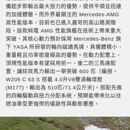
備起步即輸出最大扭力的優勢，提供平順且迅速
的加速體驗。而外界最關注的 Mercedes-AMG
高性能版本，目前也已進入嚴苛的高山路測階
段。這款純電 AMG 性能旗艦在技術上帶來重大
突破，其核心動力預計採用 Mercedes-Benz 旗
下 YASA 所研發的軸向磁通馬達，具備體積小、
重量輕且功率密度極高的優勢。在動力配置上，
頂規性能版本有望採用前一、後二的三馬達配
置，讓綜效馬力輸出一舉突破 600 匹（編按，
W205 C 63 S 搭載 4.0升V8雙渦輪增壓
(M177)，輸出為 510匹/71.4公斤米)。搭配先進
的四輪驅動與扭力分配系統，預期能帶來比以往
燃油車型更強悍的循跡性與動態響應。