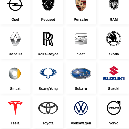
Opel
Peugeot
Porsche
RAM
Renault
Rolls-Royce
Seat
skoda
Smart
SsangYong
Subaru
Suzuki
Tesla
Toyota
Volkswagen
Volvo