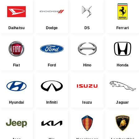
Daihatsu
Dodge
DS
Ferrari
Fiat
Ford
Hino
Honda
Hyundai
Infiniti
Isuzu
Jaguar