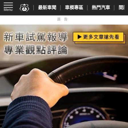
最新車聞
車模專區
熱門汽車
間諜
Menu
廣告