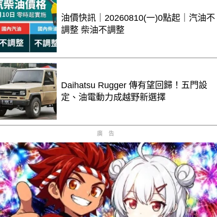
油價快訊｜20260810(一)0點起｜汽油不
調整 柴油不調整
Daihatsu Rugger 傳有望回歸！五門設
定、油電動力成越野新選擇
廣告