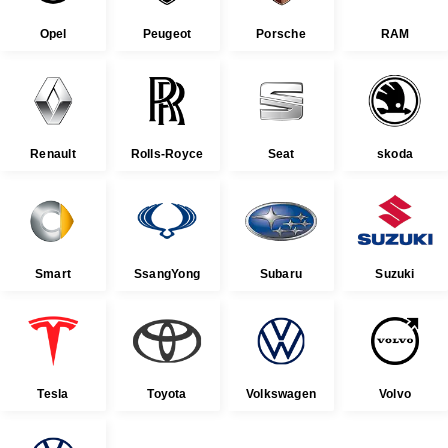
Opel
Peugeot
Porsche
RAM
Renault
Rolls-Royce
Seat
skoda
Smart
SsangYong
Subaru
Suzuki
Tesla
Toyota
Volkswagen
Volvo