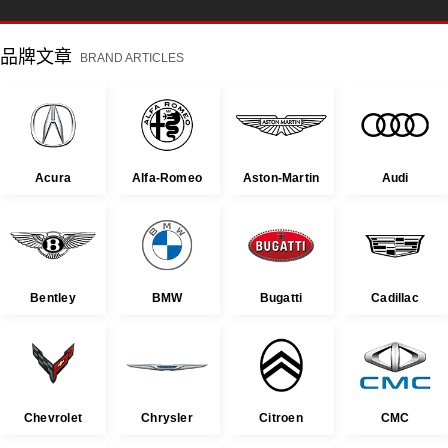
品牌文章
BRAND ARTICLES
Acura
Alfa-Romeo
Aston-Martin
Audi
Bentley
BMW
Bugatti
Cadillac
Chevrolet
Chrysler
Citroen
CMC