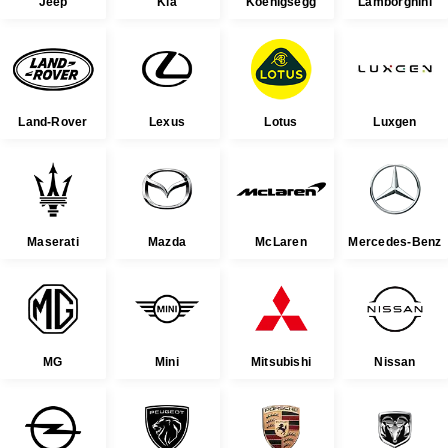
Jeep
Kia
Koenigsegg
Lamborghini
Land-Rover
Lexus
Lotus
Luxgen
Maserati
Mazda
McLaren
Mercedes-Benz
MG
Mini
Mitsubishi
Nissan