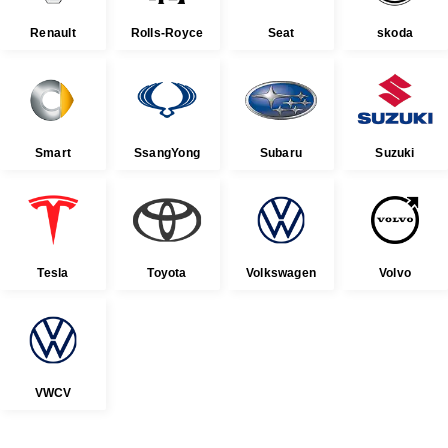
Renault
Rolls-Royce
Seat
skoda
Smart
SsangYong
Subaru
Suzuki
Tesla
Toyota
Volkswagen
Volvo
VWCV