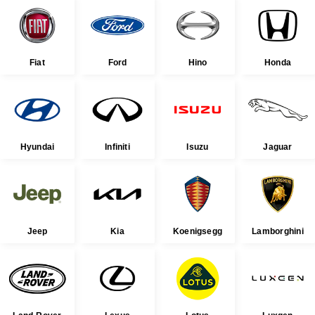
Fiat
Ford
Hino
Honda
Hyundai
Infiniti
Isuzu
Jaguar
Jeep
Kia
Koenigsegg
Lamborghini