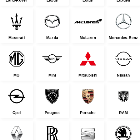
Land-Rover
Lexus
Lotus
Luxgen
Maserati
Mazda
McLaren
Mercedes-Benz
MG
Mini
Mitsubishi
Nissan
Opel
Peugeot
Porsche
RAM