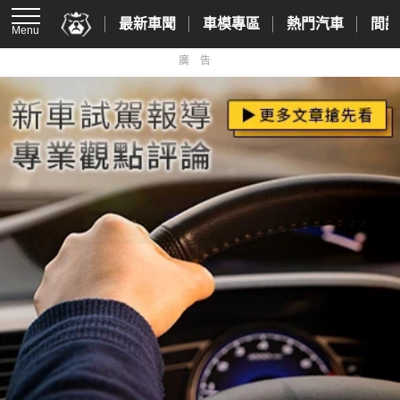
最新車聞
車模專區
熱門汽車
間諜
Menu
廣告