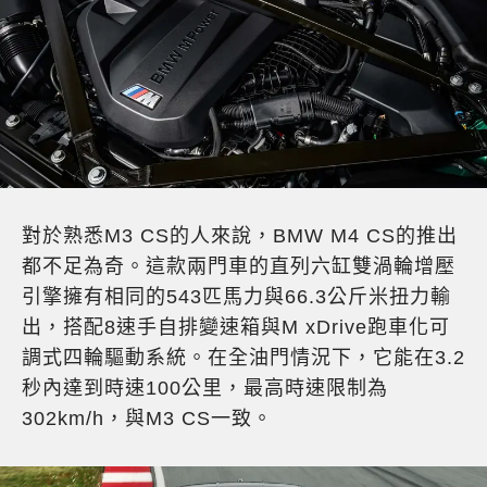
對於熟悉M3 CS的人來說，BMW M4 CS的推出
都不足為奇。這款兩門車的直列六缸雙渦輪增壓
引擎擁有相同的543匹馬力與66.3公斤米扭力輸
出，搭配8速手自排變速箱與M xDrive跑車化可
調式四輪驅動系統。在全油門情況下，它能在3.2
秒內達到時速100公里，最高時速限制為
302km/h，與M3 CS一致。