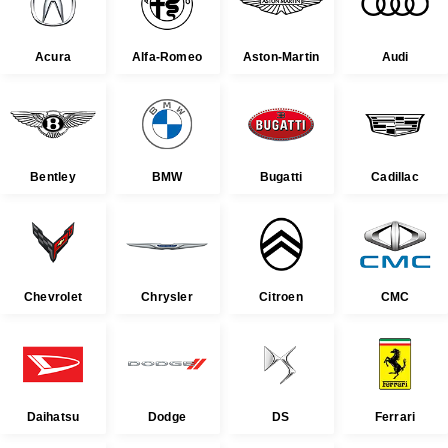
Acura
Alfa-Romeo
Aston-Martin
Audi
Bentley
BMW
Bugatti
Cadillac
Chevrolet
Chrysler
Citroen
CMC
Daihatsu
Dodge
DS
Ferrari