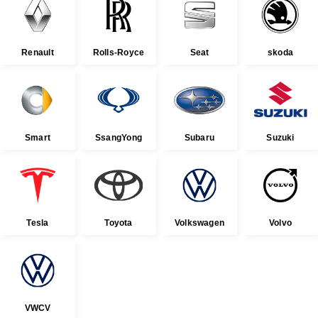
Renault
Rolls-Royce
Seat
skoda
Smart
SsangYong
Subaru
Suzuki
Tesla
Toyota
Volkswagen
Volvo
VWCV