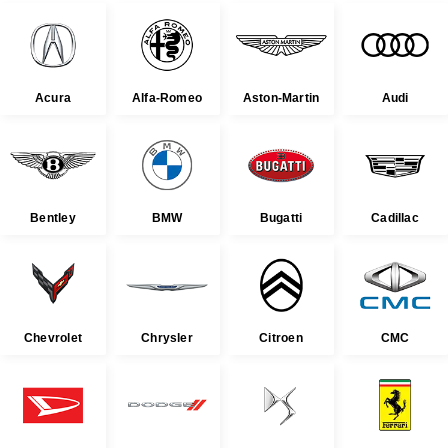
Acura
Alfa-Romeo
Aston-Martin
Audi
Bentley
BMW
Bugatti
Cadillac
Chevrolet
Chrysler
Citroen
CMC