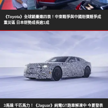
《Toyota》全球銷量連四衰！中東戰爭與中國削價競爭成
重災區 日本逆勢成長逾1成
3馬達 千匹馬力！《Jaguar》純電GT跑車解凍中 今夏發表