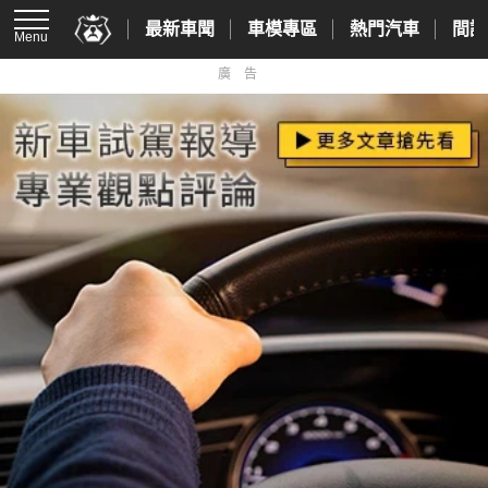
最新車聞
車模專區
熱門汽車
間諜
Menu
廣告