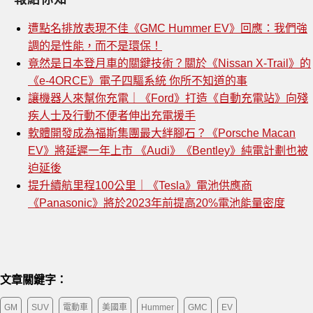
遭點名排放表現不佳《GMC Hummer EV》回應：我們強
調的是性能，而不是環保！
竟然是日本登月車的關鍵技術？關於《Nissan X-Trail》的
《e-4ORCE》電子四驅系統 你所不知道的事
讓機器人來幫你充電｜《Ford》打造《自動充電站》向殘
疾人士及行動不便者伸出充電援手
軟體開發成為福斯集團最大絆腳石？《Porsche Macan
EV》將延遲一年上市 《Audi》《Bentley》純電計劃也被
迫延後
提升續航里程100公里｜《Tesla》電池供應商
《Panasonic》將於2023年前提高20%電池能量密度
文章關鍵字：
GM
SUV
電動車
美國車
Hummer
GMC
EV