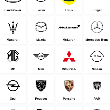
Land-Rover
Lexus
Lotus
Luxgen
Maserati
Mazda
McLaren
Mercedes-Benz
MG
Mini
Mitsubishi
Nissan
Opel
Peugeot
Porsche
RAM