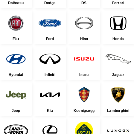
Daihatsu
Dodge
DS
Ferrari
Fiat
Ford
Hino
Honda
Hyundai
Infiniti
Isuzu
Jaguar
Jeep
Kia
Koenigsegg
Lamborghini