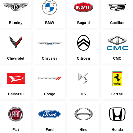
Bentley
BMW
Bugatti
Cadillac
Chevrolet
Chrysler
Citroen
CMC
Daihatsu
Dodge
DS
Ferrari
Fiat
Ford
Hino
Honda