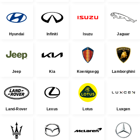
Hyundai
Infiniti
Isuzu
Jaguar
Jeep
Kia
Koenigsegg
Lamborghini
Land-Rover
Lexus
Lotus
Luxgen