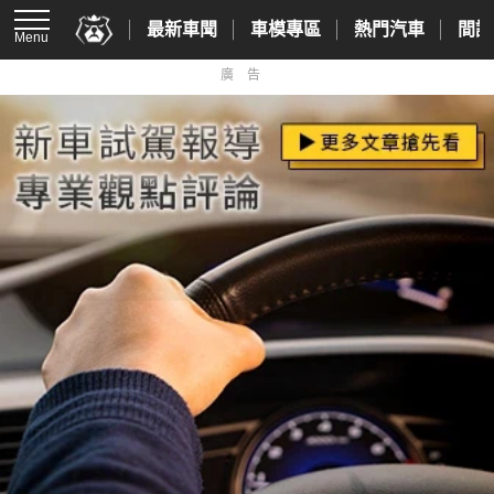
最新車聞
車模專區
熱門汽車
間諜
Menu
廣告