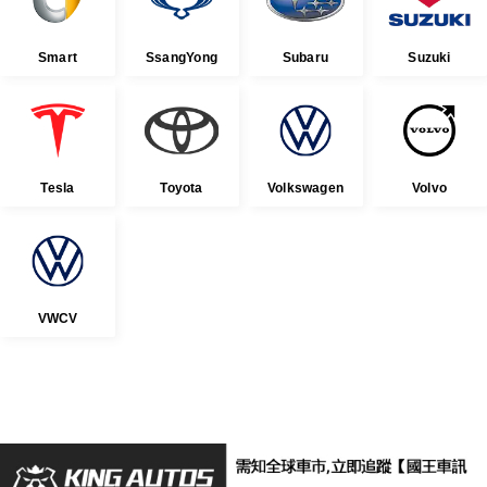
Smart
SsangYong
Subaru
Suzuki
Tesla
Toyota
Volkswagen
Volvo
VWCV