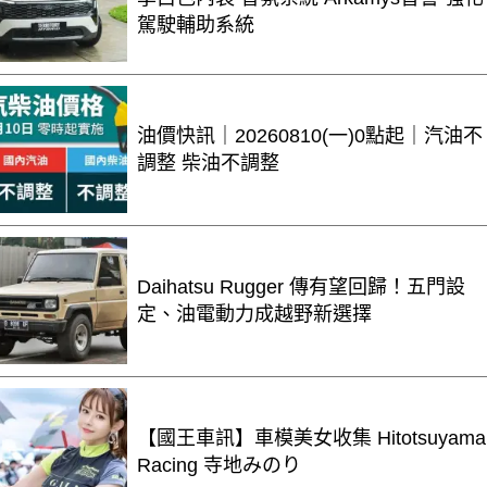
駕駛輔助系統
油價快訊｜20260810(一)0點起｜汽油不
調整 柴油不調整
Daihatsu Rugger 傳有望回歸！五門設
定、油電動力成越野新選擇
【國王車訊】車模美女收集 Hitotsuyama
Racing 寺地みのり