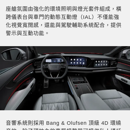
座艙氛圍由強化的環境照明與燈光套件組成，橫
跨儀表台與車門的動態互動燈（IAL）不僅能強
化視覺寬闊感，還能與駕駛輔助系統配合，提供
警示與互動功能。
音響系統則採用 Bang & Olufsen 頂級 4D 環繞