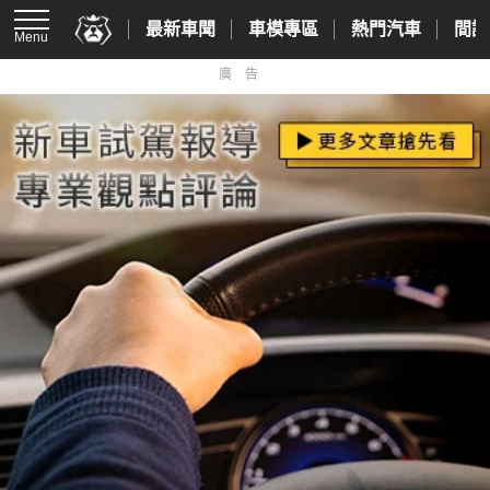
最新車聞
車模專區
熱門汽車
間諜
Menu
廣告