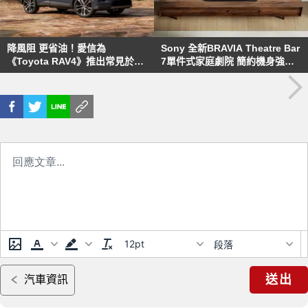
降風阻 更省油！愛信為
Sony 全新BRAVIA Theatre Bar
《Toyota RAV4》推出常見於超
7單件式家庭劇院 簡約機身強勁
跑的主動式前導流翼
環繞音效 打造居家沉浸式劇院級
體驗
12pt
段落
送出
汽車資訊