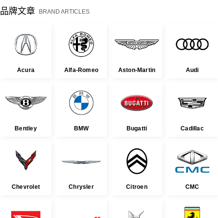
品牌文章
BRAND ARTICLES
Acura
Alfa-Romeo
Aston-Martin
Audi
Bentley
BMW
Bugatti
Cadillac
Chevrolet
Chrysler
Citroen
CMC