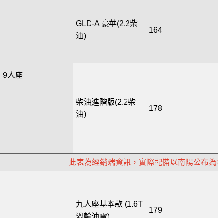
GLD-A 豪華(2.2柴
164
油)
9人座
柴油進階版(2.2柴
178
油)
此表為經銷端資訊，實際配備以南陽公布為
九人座基本款 (1.6T
179
渦輪油電)