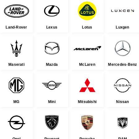
Land-Rover
Lexus
Lotus
Luxgen
Maserati
Mazda
McLaren
Mercedes-Benz
MG
Mini
Mitsubishi
Nissan