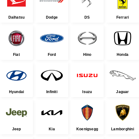
Daihatsu
Dodge
DS
Ferrari
Fiat
Ford
Hino
Honda
Hyundai
Infiniti
Isuzu
Jaguar
Jeep
Kia
Koenigsegg
Lamborghini