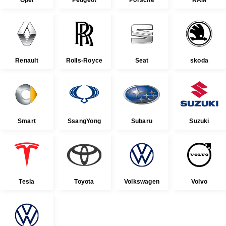
Opel
Peugeot
Porsche
RAM
Renault
Rolls-Royce
Seat
skoda
Smart
SsangYong
Subaru
Suzuki
Tesla
Toyota
Volkswagen
Volvo