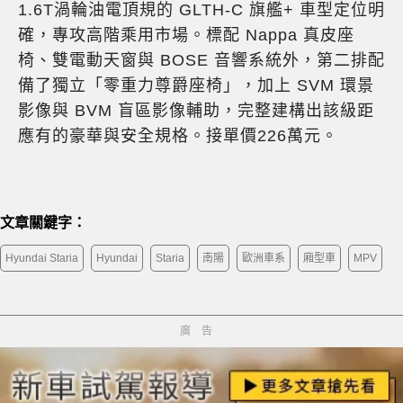
1.6T渦輪油電頂規的 GLTH-C 旗艦+ 車型定位明
確，專攻高階乘用市場。標配 Nappa 真皮座
椅、雙電動天窗與 BOSE 音響系統外，第二排配
備了獨立「零重力尊爵座椅」，加上 SVM 環景
影像與 BVM 盲區影像輔助，完整建構出該級距
應有的豪華與安全規格。接單價226萬元。
文章關鍵字：
Hyundai Staria
Hyundai
Staria
南陽
歐洲車系
廂型車
MPV
廣告