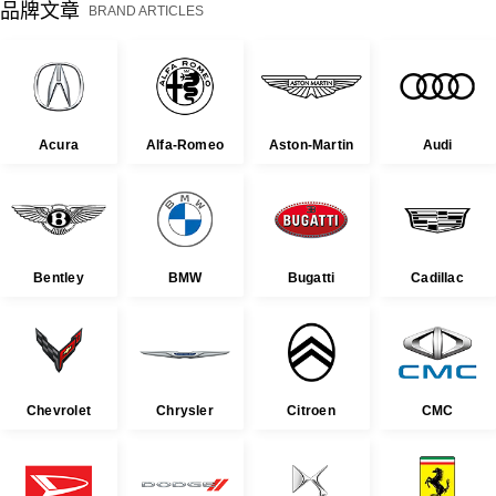
品牌文章
BRAND ARTICLES
Acura
Alfa-Romeo
Aston-Martin
Audi
Bentley
BMW
Bugatti
Cadillac
Chevrolet
Chrysler
Citroen
CMC