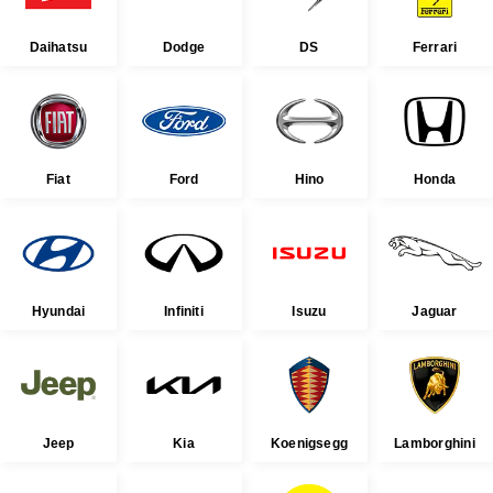
Daihatsu
Dodge
DS
Ferrari
Fiat
Ford
Hino
Honda
Hyundai
Infiniti
Isuzu
Jaguar
Jeep
Kia
Koenigsegg
Lamborghini