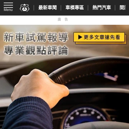
最新車聞
車模專區
熱門汽車
間諜
Menu
廣告