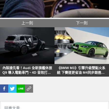
上一則
下一則
內裝搶先看！Audi 全新旗艦休旅
《BMW M3》引擎升級雙點火系
Q9 導入電動車門、4D 音效打造
統 下賽道更省油 M4同步跟進
頂級座艙 挑戰X7、GLS霸主地
M2隨後跟上
位！