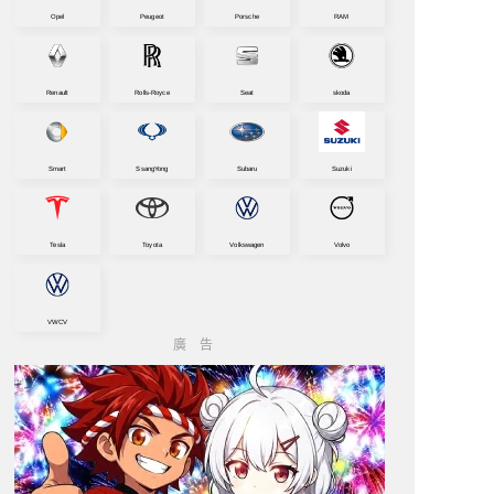
Opel
Peugeot
Porsche
RAM
Renault
Rolls-Royce
Seat
skoda
Smart
SsangYong
Subaru
Suzuki
Tesla
Toyota
Volkswagen
Volvo
VWCV
廣告