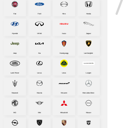
Fiat
Ford
Hino
Honda
Hyundai
Infiniti
Isuzu
Jaguar
Jeep
Kia
Koenigsegg
Lamborghini
Land-Rover
Lexus
Lotus
Luxgen
Maserati
Mazda
McLaren
Mercedes-Benz
MG
Mini
Mitsubishi
Nissan