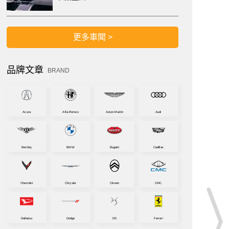
更多車聞 >
品牌文章
BRAND
Acura
Alfa-Romeo
Aston-Martin
Audi
Bentley
BMW
Bugatti
Cadillac
Chevrolet
Chrysler
Citroen
CMC
Daihatsu
Dodge
DS
Ferrari