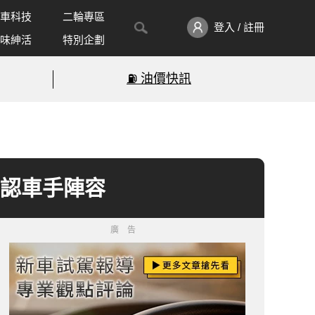
車科技
二輪專區
登入 / 註冊
味紳活
特別企劃
⛽️ 油價快訊
確認車手陣容
廣告