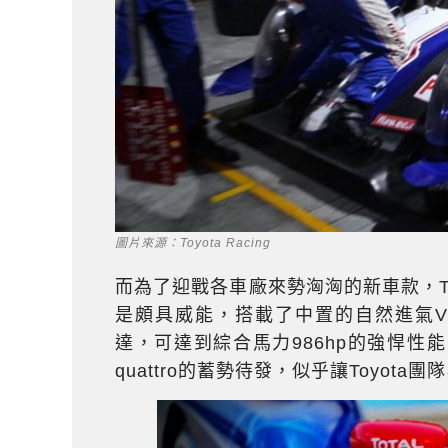
圖片來源：Toyota Racing
而為了迎戰各車廠來勢洶洶的新車款，Toyota
是頗具威能，搭載了中置的自然進氣V8
達，可達到綜合馬力986hp的強悍性能，對於Nis
quattro的蓄勢待發，似乎讓Toyo