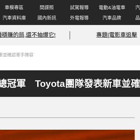
車模專區
間諜照
試駕報導
電動&油電車
汽
汽車資料庫
國內新訊
外電報導
汽車品牌
品
種穩賺的局,還不抽爆它!
專題|電影車追擊
新車並確認車手陣容
C總冠軍 Toyota團隊發表新車並