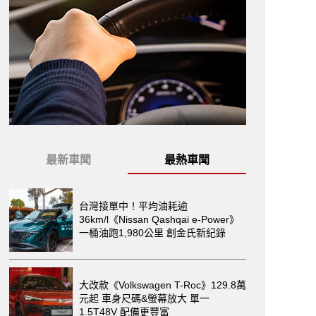
最新車聞
最熱車聞
台灣接單中！平均油耗逾
36km/l《Nissan Qashqai e-Power》
一桶油跑1,980公里 創金氏新紀錄
大改款《Volkswagen T-Roc》129.8萬
元起 車身尺碼&螢幕放大 單一
1.5T48V 配備更豐富