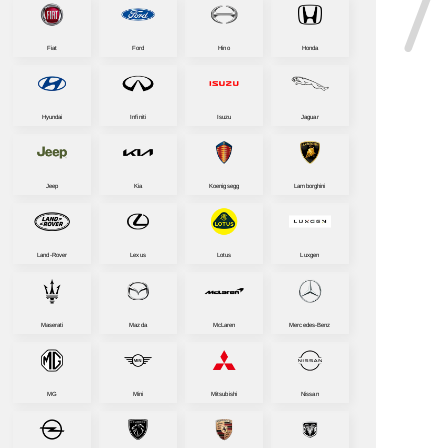
Fiat
Ford
Hino
Honda
Hyundai
Infiniti
Isuzu
Jaguar
Jeep
Kia
Koenigsegg
Lamborghini
Land-Rover
Lexus
Lotus
Luxgen
Maserati
Mazda
McLaren
Mercedes-Benz
MG
Mini
Mitsubishi
Nissan