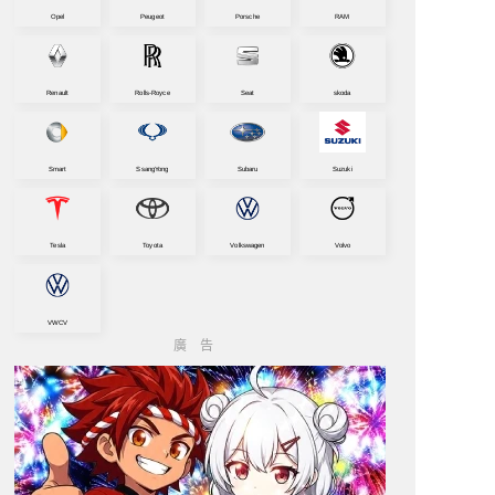
Opel
Peugeot
Porsche
RAM
Renault
Rolls-Royce
Seat
skoda
Smart
SsangYong
Subaru
Suzuki
Tesla
Toyota
Volkswagen
Volvo
VWCV
廣告