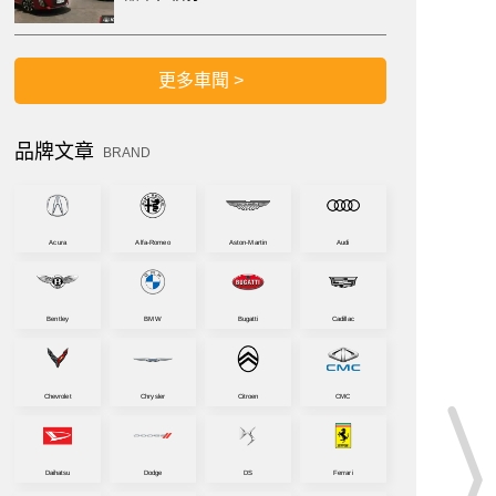
更多車聞 >
品牌文章
BRAND
Acura
Alfa-Romeo
Aston-Martin
Audi
Bentley
BMW
Bugatti
Cadillac
Chevrolet
Chrysler
Citroen
CMC
Daihatsu
Dodge
DS
Ferrari