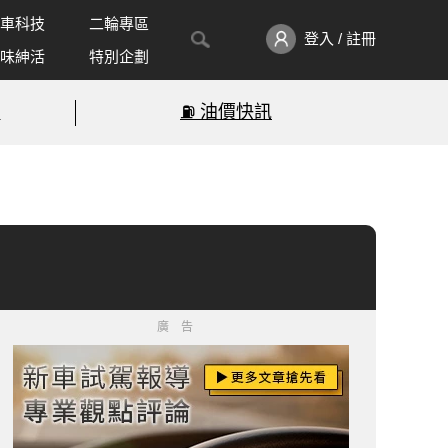
車科技
二輪專區
登入 / 註冊
味紳活
特別企劃
!
⛽️ 油價快訊
廣告