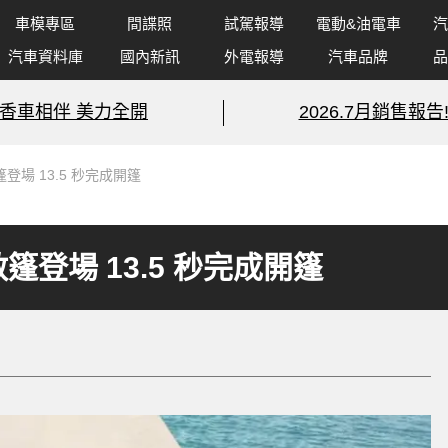
車模專區
間諜照
試駕報導
電動&油電車
汽
汽車資料庫
國內新訊
外電報導
汽車品牌
品
香車相伴 美力全開
2026.7月銷售報告
er 敞篷登場 13.5 秒完成開篷
der 敞篷登場 13.5 秒完成開篷