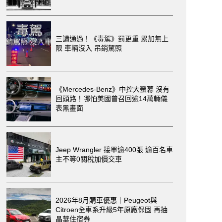
三讀通過！《毒駕》罰更重 累加無上
限 車輛沒入 吊銷駕照
《Mercedes-Benz》中控大螢幕 沒有
回頭路！哪怕美國曾召回逾14萬輛儀
表黑畫面
Jeep Wrangler 接單逾400張 逾百名車
主不等0關稅加價交車
2026年8月購車優惠｜Peugeot與
Citroen全車系升級5年原廠保固 再抽
晶華住宿券