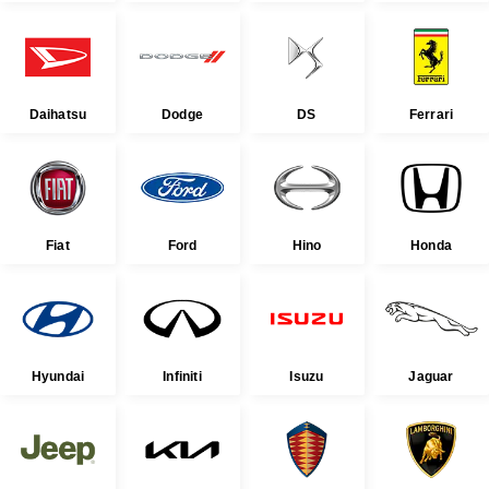
Daihatsu
Dodge
DS
Ferrari
Fiat
Ford
Hino
Honda
Hyundai
Infiniti
Isuzu
Jaguar