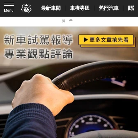
最新車聞
車模專區
熱門汽車
間諜
Menu
廣告