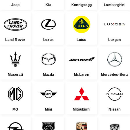
Jeep
Kia
Koenigsegg
Lamborghini
Land-Rover
Lexus
Lotus
Luxgen
Maserati
Mazda
McLaren
Mercedes-Benz
MG
Mini
Mitsubishi
Nissan