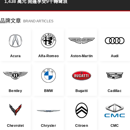
1,438 萬元 開篷享受9千轉聲浪
品牌文章
BRAND ARTICLES
Acura
Alfa-Romeo
Aston-Martin
Audi
Bentley
BMW
Bugatti
Cadillac
Chevrolet
Chrysler
Citroen
CMC