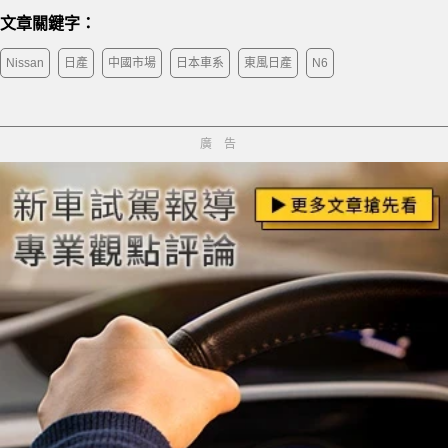
文章關鍵字：
Nissan
日產
中國市場
日本車系
東風日產
N6
廣告