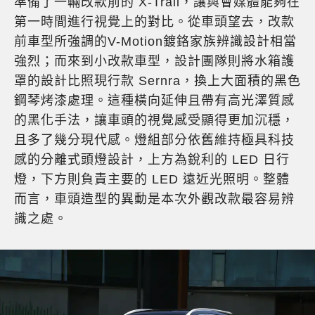
準備了一輛改款前的 X-Trail，讓與會媒體能夠在
第一時間進行視覺上的對比。從車頭望去，改款
前車型所強調的V-Motion鍍鉻家族辨識設計相當
強烈；而來到小改款車型，設計團隊則將水箱護
罩的設計比照現行款 Sernra，換上大面積的黑色
鋼琴烤漆處理。這種橫向延伸且帶有高光澤質感
的黑化手法，讓車頭的視覺感受顯得更加沉穩，
且多了幾分現代感。燈組部分依舊維持極具科技
感的分離式頭燈設計，上方為銳利的 LED 日行
燈，下方則負責主要的 LED 遠近光照明。整體
而言，車頭造型的異動是本次外觀改款最容易辨
識之處。