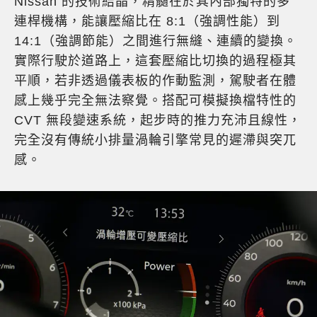
Nissan 的技術結晶，精髓在於其內部獨特的多
連桿機構，能讓壓縮比在 8:1（強調性能）到
14:1（強調節能）之間進行無縫、連續的變換。
實際行駛於道路上，這套壓縮比切換的過程極其
平順，若非透過儀表板的作動監測，駕駛者在體
感上幾乎完全無法察覺。搭配可模擬換檔特性的
CVT 無段變速系統，起步時的推力充沛且線性，
完全沒有傳統小排量渦輪引擎常見的遲滯與突兀
感。