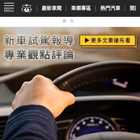
最新車聞
車模專區
熱門汽車
間諜
Menu
廣告