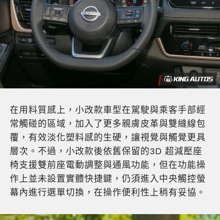
在用料質感上，小改款車型在駕駛與乘客手部經
常觸碰的區域，加入了更多親膚皮革與雙縫線包
覆，有效淡化塑料感的生硬，讓視覺與觸覺更具
層次。不過，小改款後依舊保留的3D 超減壓座
椅支援雙前座電動調整與通風功能，但在功能操
作上並未設置實體快捷鍵，仍須進入中央觸控螢
幕內進行選單切換，在操作便利性上稍有妥協。