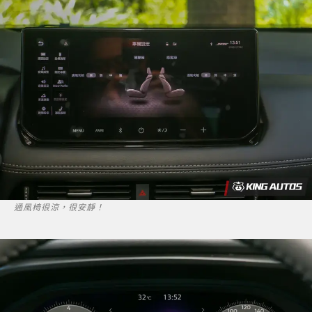
通風椅很涼，很安靜！