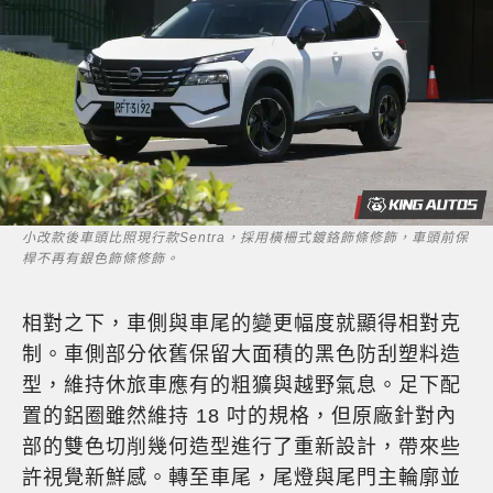
小改款後車頭比照現行款Sentra，採用橫柵式鍍鉻飾條修飾，車頭前保
桿不再有銀色飾條修飾。
相對之下，車側與車尾的變更幅度就顯得相對克
制。車側部分依舊保留大面積的黑色防刮塑料造
型，維持休旅車應有的粗獷與越野氣息。足下配
置的鋁圈雖然維持 18 吋的規格，但原廠針對內
部的雙色切削幾何造型進行了重新設計，帶來些
許視覺新鮮感。轉至車尾，尾燈與尾門主輪廓並