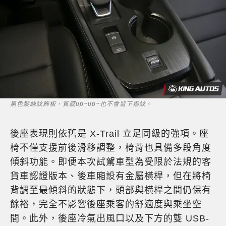
黑色髮絲紋飾板，質感up~up~也不會留下指紋。
後座表現則依舊是 X-Trail 立足同級的強項。座
椅不僅支援前後滑移調整，椅背也具備多段角度
傾斜功能。即便本次試駕車型為受限於法規的客
貨車認證版本、後車廂設有金屬橫桿，但在將椅
背調至最傾斜的狀態下，頭部與橫桿之間仍保有
餘裕，完全不影響後座乘客的舒適度與乘坐空
間。此外，後座冷氣出風口以及下方的雙 USB-