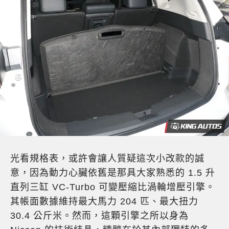
光看規格表，或許會讓人質疑這次小改款的誠
意，因為動力心臟依舊是那具大家熟悉的 1.5 升
直列三缸 VC-Turbo 可變壓縮比渦輪增壓引擎。
其帳面數據維持最大馬力 204 匹、最大扭力
30.4 公斤米。然而，這顆引擎之所以身為