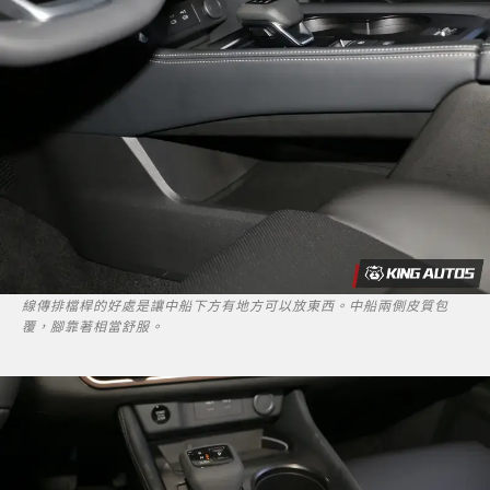
線傳排檔桿的好處是讓中船下方有地方可以放東西。中船兩側皮質包
覆，腳靠著相當舒服。