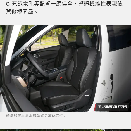
C 充飽電孔等配置一應俱全，整體機能性表現依
舊傲視同級。
通風椅會全車系標配嗎？拭目以待！