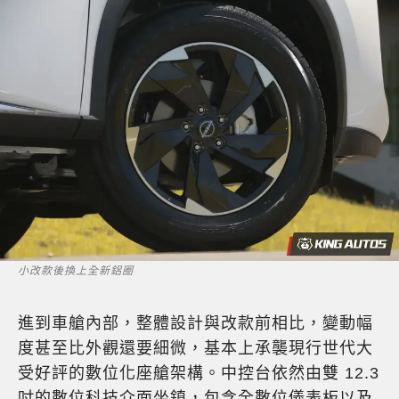
小改款後換上全新鋁圈
進到車艙內部，整體設計與改款前相比，變動幅
度甚至比外觀還要細微，基本上承襲現行世代大
受好評的數位化座艙架構。中控台依然由雙 12.3
吋的數位科技介面坐鎮，包含全數位儀表板以及