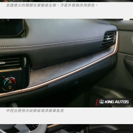
怠速熄火的開關在駕駛座左側，冷氣外框換改用銅色。
中控台使用木紋飾板增添豪華氣息