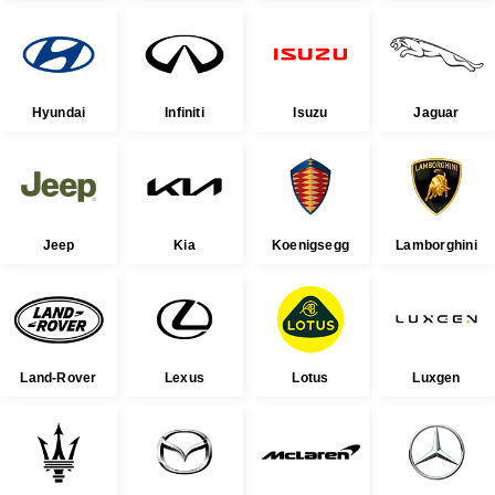
Hyundai
Infiniti
Isuzu
Jaguar
Jeep
Kia
Koenigsegg
Lamborghini
Land-Rover
Lexus
Lotus
Luxgen