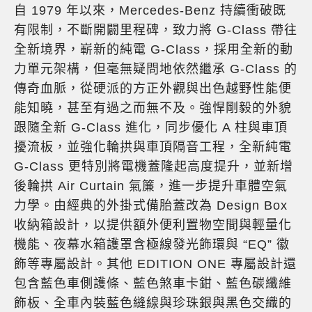
自 1979 年以來，Mercedes-Benz 持續衝破既
有限制，不斷開闢里程碑，致力將 G-Class 帶往
全新境界，嶄新的純電 G-Class，採用全新的動
力單元架構，但毫無疑問地依然繼承 G-Class 的
傳奇血脈，從硬派的方正外觀與出色越野性能便
能知曉，甚至有過之而無不及。強悍剛毅的外貌
跟隨全新 G-Class 進化，同步優化 A 柱與車頂
擾流板，並強化輪拱與車頂隔音工程，全新純電
G-Class 更特別將電機蓋隆起高度提升，並新增
後輪拱 Air Curtain 氣簾，進一步提升車體空氣
力學。由經典的外掛式備胎蓋改為 Design Box
收納箱設計，以提供額外便利置物空間與輕量化
機能、夜幕水箱護罩含極線發光飾環與 “EQ” 徽
飾等專屬設計。其他 EDITION ONE 專屬設計還
包含藍色車側護條、藍色煞車卡鉗、藍色碳纖維
飾板、全車內裝藍色縫線與珍珠銀與黑色交織的