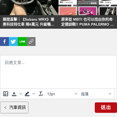
展間直擊｜《Subaru WRX》潮
原來從 MBTI 也可以找出你的命
黑科技特仕車 降6萬元 升級鴨尾
定德訓鞋!! PUMA PALERMO 讓
環景 霧面包膜等 全台僅30輛
你不再有選色障礙
12pt
段落
送出
汽車資訊