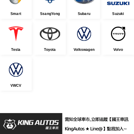
Smart
SsangYong
Subaru
Suzuki
Tesla
Toyota
Volkswagen
Volvo
VWCV