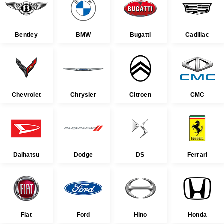
Bentley
BMW
Bugatti
Cadillac
Chevrolet
Chrysler
Citroen
CMC
Daihatsu
Dodge
DS
Ferrari
Fiat
Ford
Hino
Honda