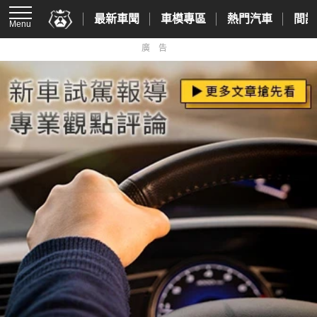
最新車聞
車模專區
熱門汽車
間諜
Menu
廣告