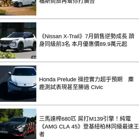
福斯商旅再幫你打廣告
《Nissan X-Trail》7月銷售逆勢成長 躋
身同級前3名 本月優惠價89.9萬元起
Honda Prelude 操控實力超乎預期 麋
鹿測試表現甚至勝過 Civic
三馬達榨680匹 屌打M139引擎！純電
《AMG CLA 45》登基紐柏林同級最速王
者