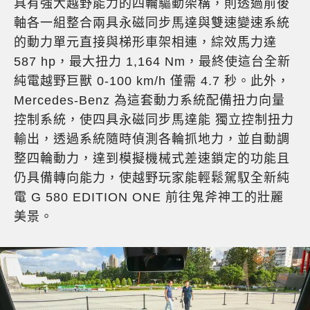
具有強大越野能力的四輪驅動架構，則透過前後
軸各一組整合兩具永磁同步馬達與雙速變速系統
的動力單元直接與梯形車架相連，綜效馬力達
587 hp，最大扭力 1,164 Nm，最終使這台全新
純電越野巨獸 0-100 km/h 僅需 4.7 秒。此外，
Mercedes-Benz 為這套動力系統配備扭力向量
控制系統，使四具永磁同步馬達能 獨立控制扭力
輸出，透過系統隨時偵測各輪抓地力，並自動調
整四輪動力，達到模擬機械式差速鎖定的功能且
仍具備轉向能力，使越野玩家能輕鬆駕馭全新純
電 G 580 EDITION ONE 前往鬼斧神工的壯麗
美景。