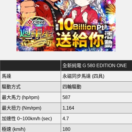
全新純電 G 580 EDITION ONE
馬達
永磁同步馬達 (四具)
驅動方式
四輪驅動
最大馬力 (hp/rpm)
587
最大扭力 (Nm/rpm)
1,164
加速性 0~100km/h (sec)
4.7
極速 (km/h)
180