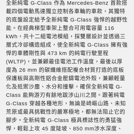
全新純電 G-Class 作為 Mercedes-Benz 首款搭
載四個電動馬達獨立控制各車輪的車款，其獨特
的底盤設定給予全新純電 G-Class 強悍的越野性
能。在經典梯型車架上整合可用電容量 116
kWh，共十二組電池模組，採雙層設計並透過三
層式冷卻構造組成，使全新純電 G-Class 擁有強
悍的車體剛性與 473 km 的純電行駛里程
(WLTP)，並兼顧最佳電池工作溫度，最後以厚
度為 26 mm 的碳纖維搭配複合材質打造的底板
保護板與高剛性鋁合金壓鑄電池外殼，兼顧輕量
化及抵禦沙塵、水分和撞擊，確保全新純電 G-
Class 能夠游刃有餘地跋涉山川之間。跟著純電
G-Class 穿越各種地形，無論是崎嶇山路、未知
荒原或最具挑戰性的嚴寒極地，都無法阻止它的
腳步。全新純電 G-Class 極具標誌性的勇猛強
悍，輕鬆上攻 45 度陡坡、850 mm涉水深度、