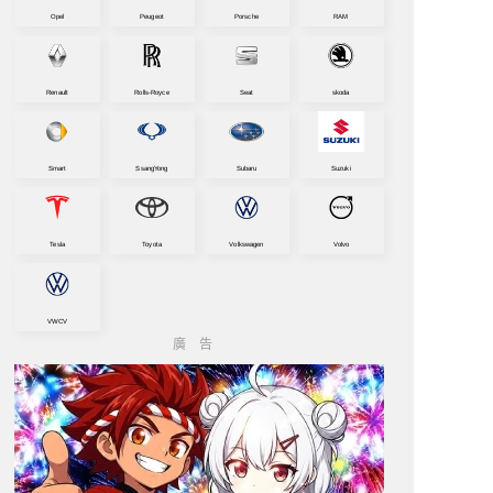
Opel
Peugeot
Porsche
RAM
Renault
Rolls-Royce
Seat
skoda
Smart
SsangYong
Subaru
Suzuki
Tesla
Toyota
Volkswagen
Volvo
VWCV
廣告