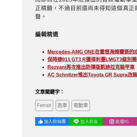
正精髓，不過目前還尚未得知這個真正
聲。
編輯精選
Mercedes-AMG ONE在霍根海姆賽
保時捷911 GT3 R獲得利曼LMGT3級別
Rezvani再次推出防彈版凱迪拉克裝甲車
AC Schnitzer推出Toyota GR Supra
文章關鍵字：
Ferrari
跑車
電動車
加入粉絲團
加入好友
追蹤IG