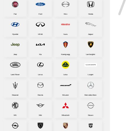
Fiat
Ford
Hino
Honda
Hyundai
Infiniti
Isuzu
Jaguar
Jeep
Kia
Koenigsegg
Lamborghini
Land-Rover
Lexus
Lotus
Luxgen
Maserati
Mazda
McLaren
Mercedes-Benz
MG
Mini
Mitsubishi
Nissan