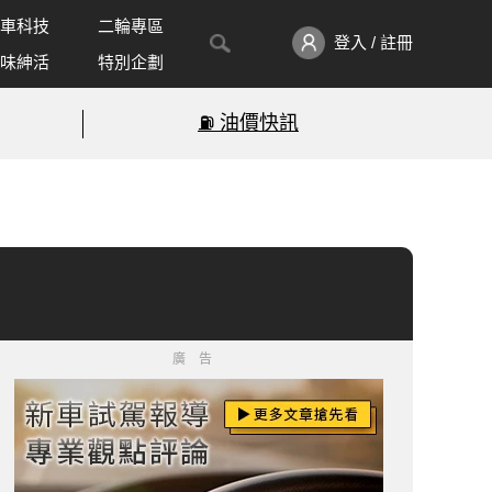
車科技
二輪專區
登入 / 註冊
味紳活
特別企劃
⛽️ 油價快訊
廣告