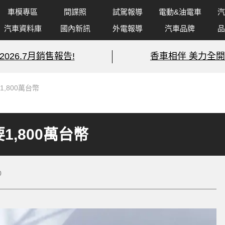
車模專區
間諜照
試駕報導
電動&油電車
汽
汽車資料庫
國內新訊
外電報導
汽車品牌
品
2026.7月銷售報告!
香車相伴 美力全開
1,800萬台幣
要1,800萬台幣
0