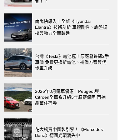
宜！？
南陽快導入！全新《Hyundai
Elantra》技術剖析 車體剛性、底盤調
校與動力全面躍進
台灣《Tesla》電池瘟！原廠發聲顧2手
車價 免費更換新電池、補償方案與代
步車升級
2026年8月購車優惠｜Peugeot與
Citroen全車系升級5年原廠保固 再抽
晶華住宿券
花大錢買中國製引擎！《Mercedes-
Benz》德國光環消失中