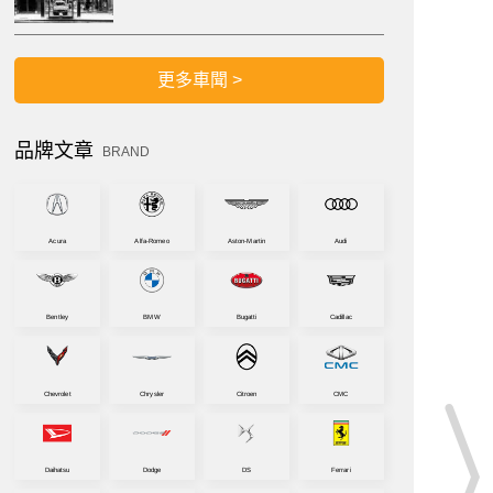
更多車聞 >
品牌文章
BRAND
Acura
Alfa-Romeo
Aston-Martin
Audi
Bentley
BMW
Bugatti
Cadillac
Chevrolet
Chrysler
Citroen
CMC
Daihatsu
Dodge
DS
Ferrari