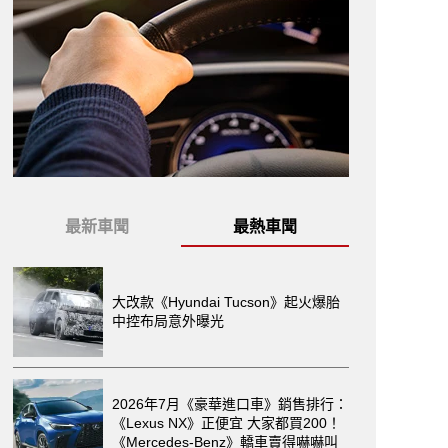
最新車聞
最熱車聞
大改款《Hyundai Tucson》起火爆胎
中控布局意外曝光
2026年7月《豪華進口車》銷售排行：
《Lexus NX》正便宜 大家都買200！
《Mercedes-Benz》轎車賣得嚇嚇叫