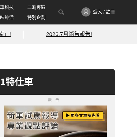
車科技
二輪專區
登入 / 註冊
味紳活
特別企劃
南」!
2026.7月銷售報告!
.1特仕車
廣告