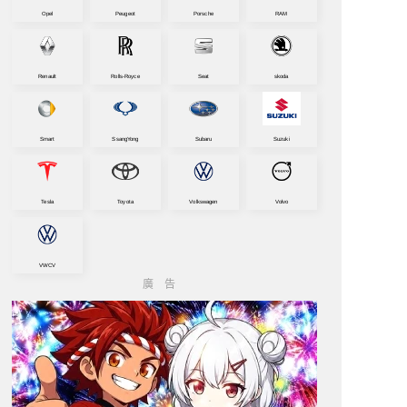
Opel
Peugeot
Porsche
RAM
Renault
Rolls-Royce
Seat
skoda
Smart
SsangYong
Subaru
Suzuki
Tesla
Toyota
Volkswagen
Volvo
VWCV
廣告