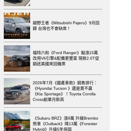
越野王者《Mitsubishi Pajero》9月回
歸 台灣也不會缺席！
福特六和《Ford Ranger》擬漲15萬
改用V6引擎&配備更豐富 現款2.0T促
銷送美國來回機票
2026年7月《國產車款》銷售排行：
《Hyundai Tucson 》還是賣不贏
《Kia Sportage》！Toyota Corolla
Cross創單月新高
《Subaru BRZ》漲9萬 升級Brembo
煞車《Outback》降13萬《Forester
Hybrid》升級5年保固