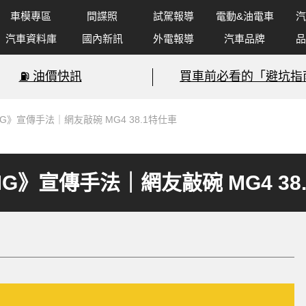
車模專區
間諜照
試駕報導
電動&油電車
汽
汽車資料庫
國內新訊
外電報導
汽車品牌
品
⛽️ 油價快訊
買車前必看的「避坑指
MG》宣傳手法｜網友敲碗 MG4 38.1特仕車
MG》宣傳手法｜網友敲碗 MG4 38