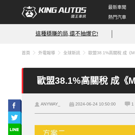
最新車聞
熱門汽車
這種穩賺的局,還不抽爆它!
首頁
外電報導
全球新訊
歐盟38.1%高關稅 成《
歐盟38.1%高關稅 成《
ANYWAY_
2024-06-24 10:50:00
1