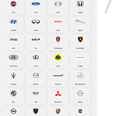
Fiat
Ford
Hino
Honda
Hyundai
Infiniti
Isuzu
Jaguar
Jeep
Kia
Koenigsegg
Lamborghini
Land-Rover
Lexus
Lotus
Luxgen
Maserati
Mazda
McLaren
Mercedes-Benz
MG
Mini
Mitsubishi
Nissan