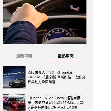
最新車聞
最熱車聞
南陽快導入！全新《Hyundai
Elantra》技術剖析 車體剛性、底盤調
校與動力全面躍進
《Honda ZR-V e：hev》經銷商接
單！售價究竟是可以買2台Mazda CX-
5 還是補助後比CR-V e:HEV S便