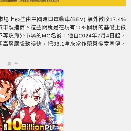
場上那些由中國進口電動車(BEV) 額外徵收17.4%
於汽車製造商。這些關稅是在現有10%關稅的基礎上徵
專攻海外市場的MG名爵，他自2024年7月4日起，
團高層腦袋動得快，把38.1拿來當作榮譽徽章宣傳，
廣告