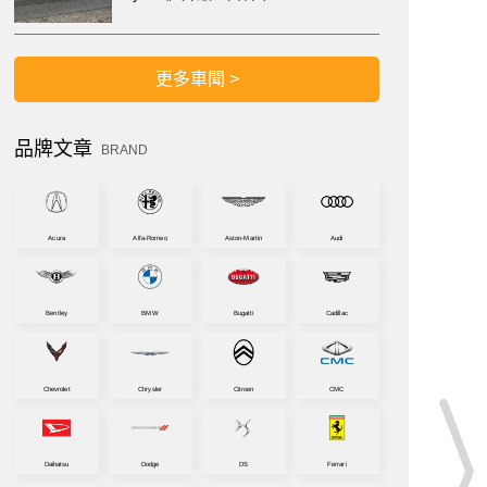
更多車聞 >
品牌文章
BRAND
Acura
Alfa-Romeo
Aston-Martin
Audi
Bentley
BMW
Bugatti
Cadillac
Chevrolet
Chrysler
Citroen
CMC
Daihatsu
Dodge
DS
Ferrari