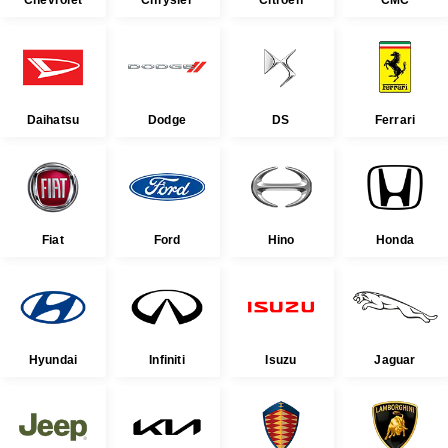
Daihatsu
Dodge
DS
Ferrari
Fiat
Ford
Hino
Honda
Hyundai
Infiniti
Isuzu
Jaguar