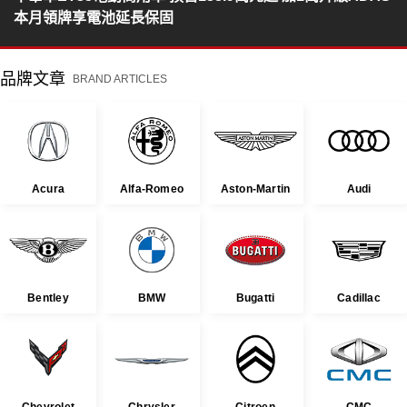
本月領牌享電池延長保固
品牌文章
BRAND ARTICLES
Acura
Alfa-Romeo
Aston-Martin
Audi
Bentley
BMW
Bugatti
Cadillac
Chevrolet
Chrysler
Citroen
CMC