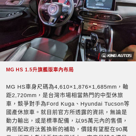
MG HS 1.5升旗艦版車內布局
MG HS車身尺碼為4,610×1,876×1,685mm，軸
距2,720mm，是台灣市場相當熱門的中型休旅
車，競爭對手為Ford Kuga、Hyundai Tucson等
國產休旅車。就目前官方所透露的資訊，無論是
動力輸出，或是標準配備，以95萬元內的售價，
再搭配政府汰舊換新的補助，價錢有望壓在90萬