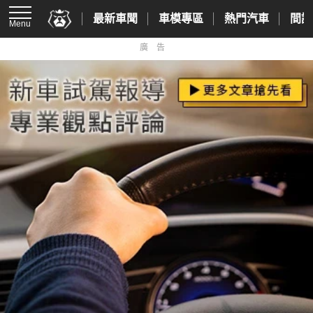
最新車聞
車模專區
熱門汽車
間諜
Menu
廣告