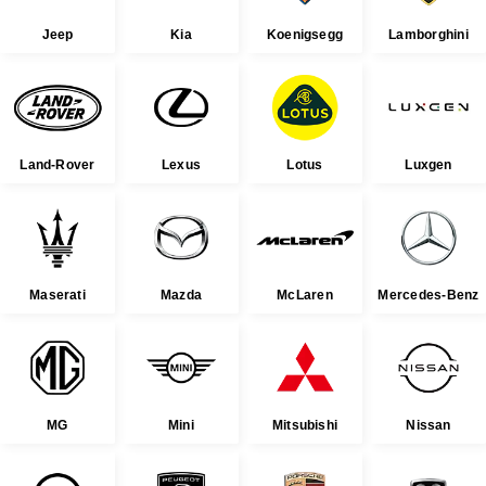
Jeep
Kia
Koenigsegg
Lamborghini
Land-Rover
Lexus
Lotus
Luxgen
Maserati
Mazda
McLaren
Mercedes-Benz
MG
Mini
Mitsubishi
Nissan