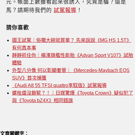
元。帳面上數據看起來很誘人，究竟是驢？還是
馬？請期待我們的
試駕報導
！
猜你喜歡
國王試駕｜俗擱大碗就買單？ 先來說說《MG HS 1.5T》
有何真本事
靜靜抓住你｜橫濱旗艦性能胎《Advan Sport V107》試胎
體驗
外型八分像 何以彰顯奢華｜《Mercedes-Maybach EQS
SUV》首次捕獲
《Audi A8 55 TFSI quattro享馭版》試駕報導
螺栓還沒鎖緊？！｜日媒驚爆《Toyota Crown》疑似犯了
與《Toyota bZ4X》相同錯誤
文章關鍵字：