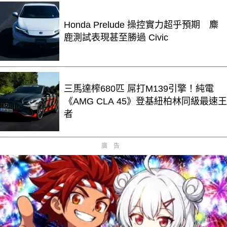
Honda Prelude 操控實力超乎預期 麋
鹿測試表現甚至勝過 Civic
三馬達榨680匹 屌打M139引擎！純電
《AMG CLA 45》登基紐柏林同級最速王
者
廣告