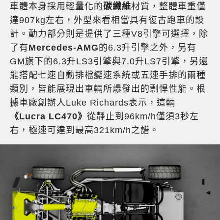
車體本身採用輕量化的
碳纖維
材質，整體車重僅
達907kg左右，外型來看相當具有復古跑車的設
計。動力部分則是提供了三種V8引擎可選擇，除
了有
Mercedes-AMG
的6.3升引擎之外，另有
GM旗下的6.3升LS3引擎與7.0升LS7引擎，另還
能搭配七速自動排檔變速系統或五速手排的兩種
類別，皆能展現出車輛所爆發出的剽悍性能。根
據車廠創辦人Luke Richards表示，這輛
《Lucra LC470》
從靜止到96km/h僅須3秒左
右，極速可達到最高321km/h之譜。