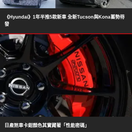
《Hyundai》1年半推5款新車 全新Tucson與Kona蓄勢待
發
日產煞車卡鉗顏色其實藏著「性能密碼」