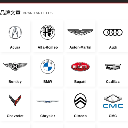
品牌文章
BRAND ARTICLES
Acura
Alfa-Romeo
Aston-Martin
Audi
Bentley
BMW
Bugatti
Cadillac
Chevrolet
Chrysler
Citroen
CMC