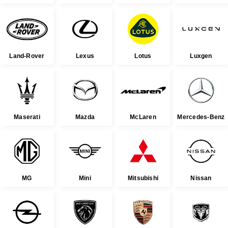
Land-Rover
Lexus
Lotus
Luxgen
Maserati
Mazda
McLaren
Mercedes-Benz
MG
Mini
Mitsubishi
Nissan