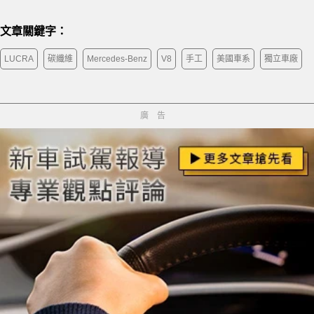
文章關鍵字：
LUCRA
碳纖維
Mercedes-Benz
V8
手工
美國車系
獨立車廠
廣告