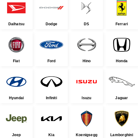
Daihatsu
Dodge
DS
Ferrari
Fiat
Ford
Hino
Honda
Hyundai
Infiniti
Isuzu
Jaguar
Jeep
Kia
Koenigsegg
Lamborghini