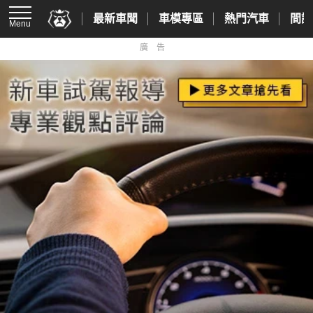
最新車聞
車模專區
熱門汽車
間諜
Menu
廣告