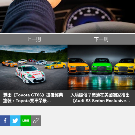
上一則
下一則
豐田《Toyota GT86》披覆經典
入境隨俗？奧迪在美國獨家推出
塗裝，Toyota賽車榮景
《Audi S3 Sedan Exclusive
GoodWood再現
Edition》超繽紛特仕車 數量只
有25部