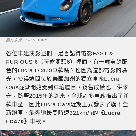
圖片來源：Lucra Cars
各位車迷或影迷們，是否記得電影FAST &
FURIOUS 6（玩命關頭6）裡面，有一輛黃綠配
色的Lucra LC470車款嗎？也因為這部電影的曝
光，使得這間位於
美國加州
的獨立車廠Lucra
Cars逐漸開始受到車壇矚目，銷售成績也一併攀
升。隨著2015年的到來，全球許多車廠推出了新
款車型，因此Lucra Cars近期正式發表了旗下全
新跑車，能奔馳最高時速321km/h的
《Lucra
LC470》
車款。