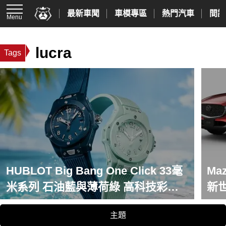
最新車聞
車模專區
熱門汽車
間諜
Menu
lucra
Tags
HUBLOT Big Bang One Click 33毫
Ma
米系列 石油藍與薄荷綠 高科技彩色
新
陶瓷 演繹夏日島嶼色彩美學
主題