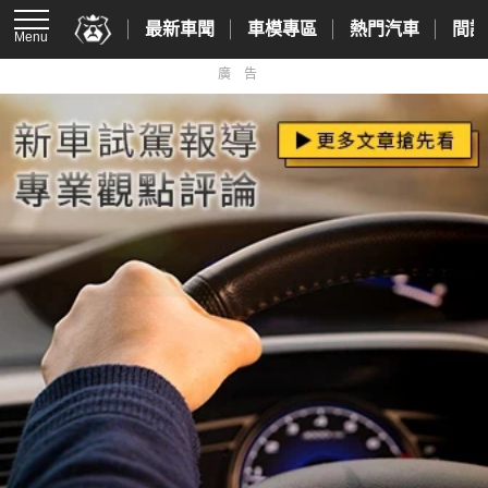
最新車聞
車模專區
熱門汽車
間諜
Menu
廣告