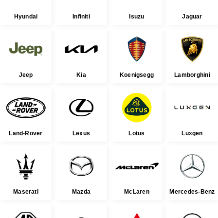
Hyundai
Infiniti
Isuzu
Jaguar
Jeep
Kia
Koenigsegg
Lamborghini
Land-Rover
Lexus
Lotus
Luxgen
Maserati
Mazda
McLaren
Mercedes-Benz