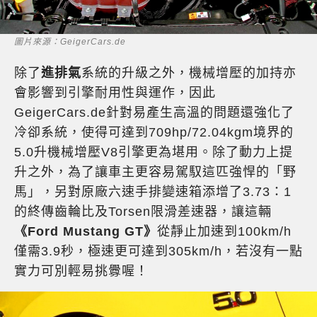
圖片來源：GeigerCars.de
除了
進排氣
系統的升級之外，機械增壓的加持亦
會影響到引擎耐用性與運作，因此
GeigerCars.de針對易產生高溫的問題還強化了
冷卻系統，使得可達到709hp/72.04kgm境界的
5.0升機械增壓V8引擎更為堪用。除了動力上提
升之外，為了讓車主更容易駕馭這匹強悍的「野
馬」，另對原廠六速手排變速箱添增了3.73：1
的終傳齒輪比及Torsen限滑差速器，讓這輛
《Ford Mustang GT》
從靜止加速到100km/h
僅需3.9秒，極速更可達到305km/h，若沒有一點
實力可別輕易挑釁喔！