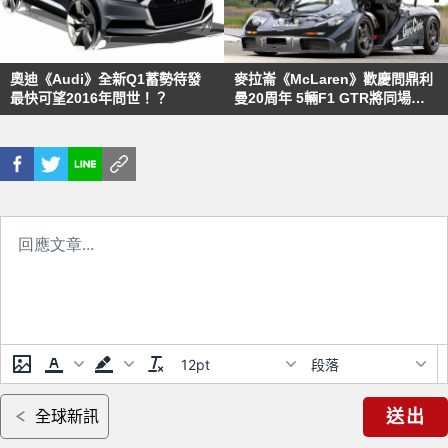
奧迪《Audi》全新Q1蓄勢待發
麥拉崙《McLaren》歡慶問鼎利
最快可望2016年問世！？
曼20周年 5輛F1 GTR將同場現
身利曼
12pt
段落
送出
全球新訊