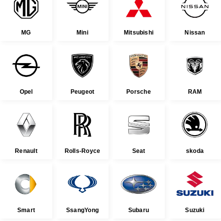
MG
Mini
Mitsubishi
Nissan
Opel
Peugeot
Porsche
RAM
Renault
Rolls-Royce
Seat
skoda
Smart
SsangYong
Subaru
Suzuki