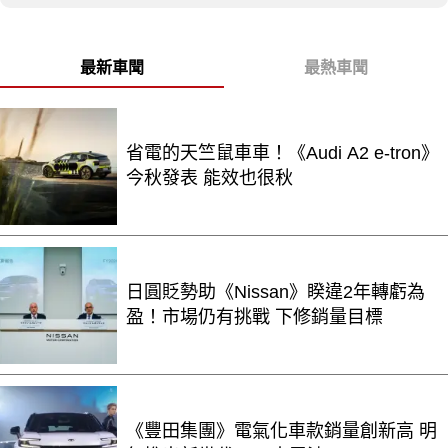
最新車聞
最熱車聞
省電的天竺鼠車車！《Audi A2 e-tron》
今秋發表 能效也很秋
日圓貶勢助《Nissan》睽違2年轉虧為
盈！市場仍有挑戰 下修銷量目標
《豐田集團》電氣化車款銷量創新高 明