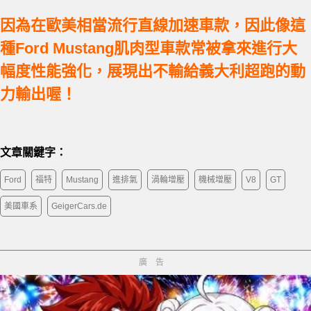
因為在歐美相當流行直線加速車款，因此像這
種Ford Mustang肌肉型車款常被拿來進行大
幅度性能強化，展現出不輸給義大利超跑的動
力輸出喔！
文章關鍵字：
Ford
福特
Mustang
進排氣
渦輪增壓
機械增壓
V8
GT
美國車系
GeigerCars.de
廣告