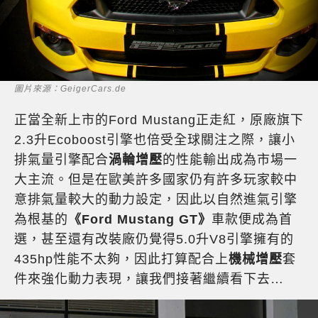
圖片來源：GeigerCars.de
正當全新上市的Ford Mustang正走紅，原廠旗下
2.3升Ecoboost引擎也倍受全球關注之際，讓小
排氣量引擎配合
渦輪增壓
的性能輸出成為市場一
大主流。但是在歐美許多國家仍有許多玩家較中
意排氣量較大的動力設定，因此以自然進氣引擎
為根基的
《Ford Mustang GT》
車款便成為首
選，甚至還有改裝廠仍覺得5.0升V8引擎擁有的
435hp性能不太夠，因此打算配合上
機械增壓
套
件來強化動力表現，讓我們接著繼續看下去…