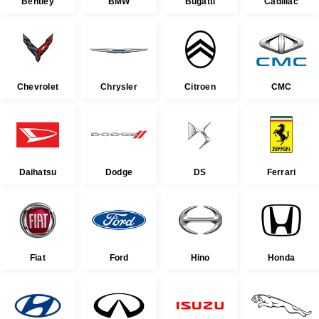
Bentley
BMW
Bugatti
Cadillac
Chevrolet
Chrysler
Citroen
CMC
Daihatsu
Dodge
DS
Ferrari
Fiat
Ford
Hino
Honda