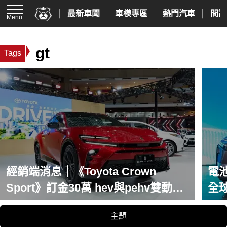
最新車聞
車模專區
熱門汽車
間諜
Menu
gt
Tags
經銷端消息｜《Toyota Crown
電池
Sport》訂金30萬 hev與pehv雙動力
全
11月上市
主題