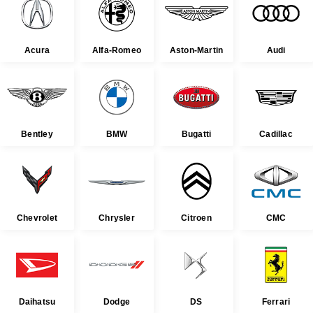
Acura
Alfa-Romeo
Aston-Martin
Audi
Bentley
BMW
Bugatti
Cadillac
Chevrolet
Chrysler
Citroen
CMC
Daihatsu
Dodge
DS
Ferrari