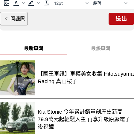
12pt
段落
送出
間諜照
最新車聞
最熱車聞
【國王車訊】車模美女收集 Hitotsuyama
Racing 真山桜子
Kia Stonic 今年累計銷量創歷史新高
79.9萬元起輕鬆入主 再享升級原廠電子
後視鏡