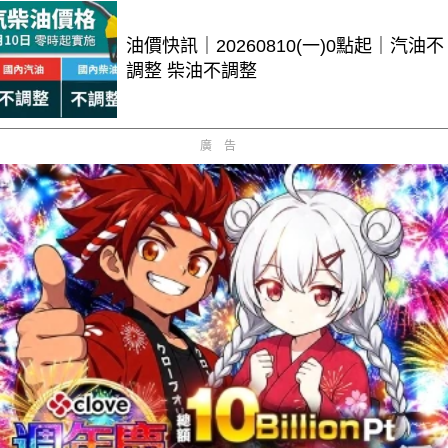
油價快訊｜20260810(一)0點起｜汽油不
調整 柴油不調整
廣告