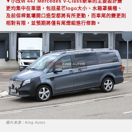
▼小改W 447 Mercedes V-Class新車的主要設計變
更均集中在車頭，包括星芒logo大小、水箱罩橫柵、
及前保桿氣壩開口造型都將有所更動，而車尾的變更則
相對有限，並預期將僅有尾燈組進行修飾。
圖片來源：King Autos