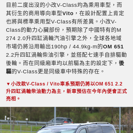
目前二度出沒的小改V-Class均為乘用車型，而
其衍生的商用導向車型
Vito
，在設計配置上肯定
也將與標準乘用型V-Class有所差異。小改V-
Class的動力心臟部份，預期除了中國特有的M
274 2.0升四缸渦輪汽油引擎之外，全球各地域
市場仍將沿用輸出190hp / 44.9kg-m的
OM 651
2.2升四缸渦輪柴油引擎，並搭配七速手自排驅動
後輪。而在同級廂車均以前驅為主的設定下，
後
驅
的V-Class更是同級車中特殊的存在。
▼小改款V-Class / Vito車系預期仍將以OM 651 2.2
升四缸渦輪柴油動力為主，新車預估在今年內便會正式
亮相。