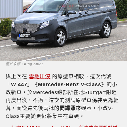
圖片來源：King Autos
與上次在
雪地出沒
的原型車相較，這次代號
「
W 447
」《
Mercedes-Benz V-Class
》的小
改新車，於Mercedes總部所在地Stuttgart附近
再度出沒，不過，這次的測試原型車偽裝更為輕
薄，而從這先後兩批的
間諜照
來觀察，小改V-
Class主要變更仍將集中在車頭。