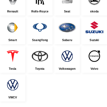
Renault
Rolls-Royce
Seat
skoda
Smart
SsangYong
Subaru
Suzuki
Tesla
Toyota
Volkswagen
Volvo
VWCV