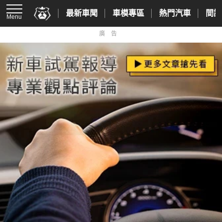
最新車聞
車模專區
熱門汽車
間諜
Menu
廣告