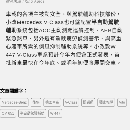
圖片來源：King Autos
車載的各項主被動安全、與駕駛輔助科技部份，
小改Mercedes V-Class也可望配置
半自動駕駛
輔助
系統包括ACC主動測距巡航控制、AEB自動
緊急煞車、另外還有駕駛疲勞偵測警示、與高重
心廂車所需的側風抑制輔助系統等。小改款W
447 V-Class車系預計今年內便會正式發表，首
批新車最快在今年底、或明年初便將展開交車。
文章關鍵字：
Mercedes-Benz
後驅
德國車系
V-Class
間諜照
獨家報導
Vito
OM 651
半自動駕駛輔助
W 447