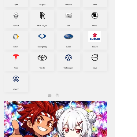
Opel
Peugeot
Porsche
RAM
Renault
Rolls-Royce
Seat
skoda
Smart
SsangYong
Subaru
Suzuki
Tesla
Toyota
Volkswagen
Volvo
VWCV
廣告