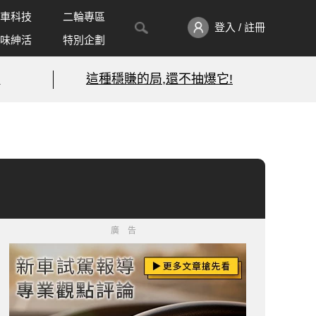
車科技
二輪專區
登入 / 註冊
味紳活
特別企劃
!
這種穩賺的局,還不抽爆它!
廣告