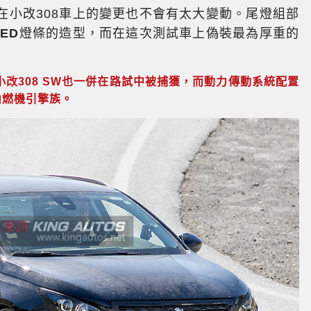
在小改308車上的變更也不會有太大變動。尾燈組部
LED
燈條的造型，而在這次測試車上偽裝最為厚重的
改308 SW也一併在路試中被捕獲，而動力傳動系統配置
內燃機引擎族。