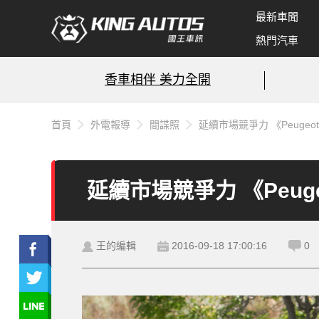
最新車聞
熱門汽車
香車相伴 美力全開
首頁
外電報導
間諜照
延續市場競爭力 《Peugeo
延續市場競爭力 《Peug
王的編輯
2016-09-18 17:00:16
0