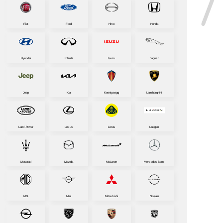
Fiat
Ford
Hino
Honda
Hyundai
Infiniti
Isuzu
Jaguar
Jeep
Kia
Koenigsegg
Lamborghini
Land-Rover
Lexus
Lotus
Luxgen
Maserati
Mazda
McLaren
Mercedes-Benz
MG
Mini
Mitsubishi
Nissan