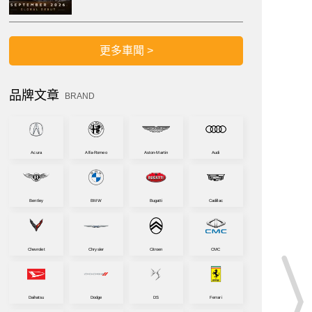
更多車聞 >
品牌文章
BRAND
Acura
Alfa-Romeo
Aston-Martin
Audi
Bentley
BMW
Bugatti
Cadillac
Chevrolet
Chrysler
Citroen
CMC
Daihatsu
Dodge
DS
Ferrari