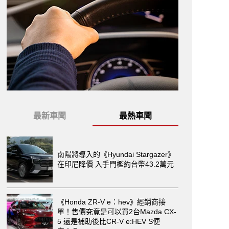
最新車聞
最熱車聞
南陽將導入的《Hyundai Stargazer》
在印尼降價 入手門檻約台幣43.2萬元
《Honda ZR-V e：hev》經銷商接
單！售價究竟是可以買2台Mazda CX-
5 還是補助後比CR-V e:HEV S便