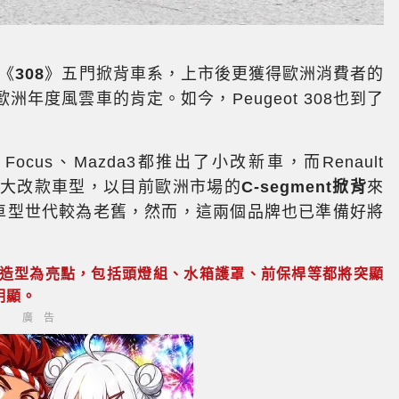
代《
308
》五門掀背車系，上市後更獲得歐洲消費者的
歐洲年度風雲車的肯定。如今，Peugeot 308也到了
ocus、Mazda3都推出了小改新車，而Renault
發表全新大改款車型，以目前歐洲市場的
C-segment掀背
來
t 308車型世代較為老舊，然而，這兩個品牌也已準備好將
的視覺造型為亮點，包括頭燈組、水箱護罩、前保桿等都將突顯
明顯。
廣告