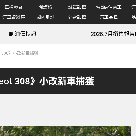
車模專區
間諜照
試駕報導
電動&油電車
汽
汽車資料庫
國內新訊
外電報導
汽車品牌
品
⛽️ 油價快訊
2026.7月銷售報告
t 308》小改新車捕獲
eot 308》小改新車捕獲