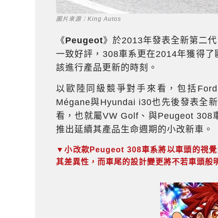
圖片來源：King Autos
《
Peugeot
》於2013年發表全新第二
一致好評，308車系更在2014年獲得了
該進行產品更新的時刻。
以歐陸同級競爭對手來看，包括Ford F
Mégane與Hyundai i30也先後
看，也就屬VW Golf、與Peugeo
推出延續其產品生命週期的小改新車。
▼小改款Peugeot 308車系將以車頭
其差異性，而車尾的設計變更將不若車頭般