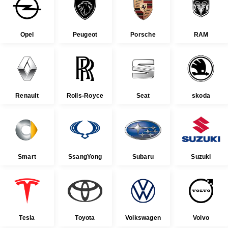
Opel
Peugeot
Porsche
RAM
Renault
Rolls-Royce
Seat
skoda
Smart
SsangYong
Subaru
Suzuki
Tesla
Toyota
Volkswagen
Volvo