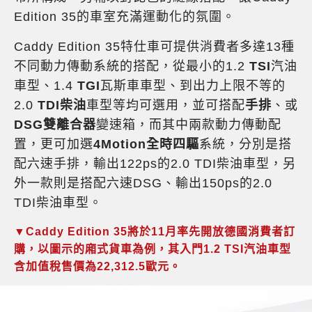
Edition 35的車室充滿運動化的氛圍。
Caddy Edition 35特仕車可提供消費者多達13種
不同動力傳動系統的搭配，從最小的1.2
TSI
汽油
車型、1.4
TGI
瓦斯車車型、到出力上限不等的
2.0
TDI柴油
車型等均可選用，並可搭配
手排
、或
DSG雙離合器
變速箱，而其中兩款動力傳動配
置，更可加選
4Motion全時四驅
系統，分別是搭
配六速手排，輸出122ps的2.0 TDI柴油車型，另
外一款則是搭配六速DSG、輸出150ps的2.0
TDI柴油車型。
▼Caddy Edition 35將於11月率先開放德國消費者訂
購，以圖示的廂式貨車為例，其入門1.2 TSI汽油車型
含加值稅售價為22,312.5歐元。