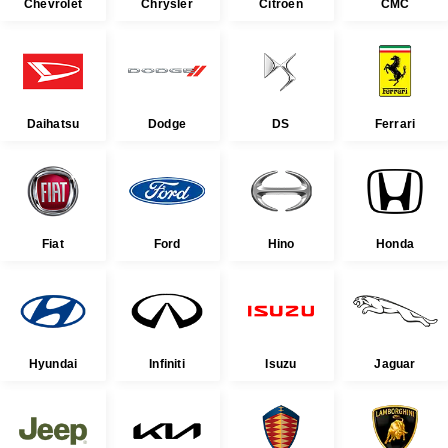
Chevrolet
Chrysler
Citroen
CMC
Daihatsu
Dodge
DS
Ferrari
Fiat
Ford
Hino
Honda
Hyundai
Infiniti
Isuzu
Jaguar