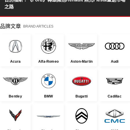
之路
品牌文章
BRAND ARTICLES
Acura
Alfa-Romeo
Aston-Martin
Audi
Bentley
BMW
Bugatti
Cadillac