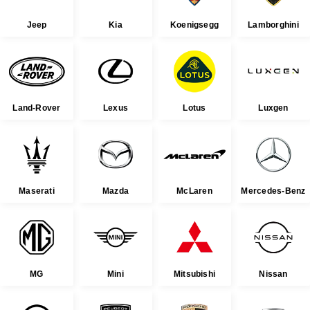
Jeep
Kia
Koenigsegg
Lamborghini
Land-Rover
Lexus
Lotus
Luxgen
Maserati
Mazda
McLaren
Mercedes-Benz
MG
Mini
Mitsubishi
Nissan