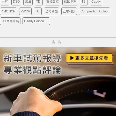
手排
DSG
柴油
TDI
雙離合器
德國車系
TSI
Caddy
4MOTION
VWCV
TGI
全時四驅
互聯科技
Composition Colour
IAA商用車展
Caddy Edition 35
廣告