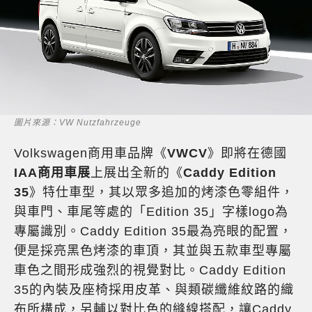
圖片來源：VW Nutzfahrzeuge
Volkswagen商用車品牌《
VWCV
》即將在德國
IAA商用車展
上展出全新的《
Caddy Edition
35
》特仕車型，其以眾多追加的烤漆色零組件，
與車門、車尾等處的「Edition 35」字樣logo為
專屬識別。Caddy Edition 35最為亮眼的配置，
便是採亮黑色烤漆的車頂，其並與五款車型專屬
車色之間形成強烈的視覺對比。Caddy Edition
35的內裝及座椅採用皮革、與類碳纖維紋路的織
布所構成，另輔以對比色的縫線搭配，讓Caddy