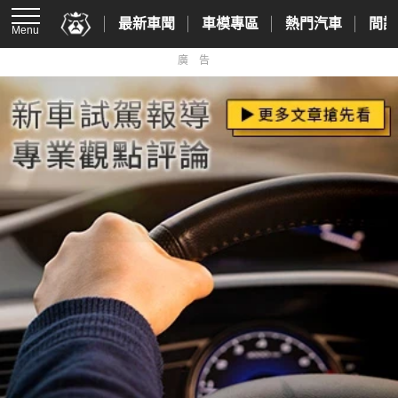
最新車聞
車模專區
熱門汽車
間諜
Menu
廣告