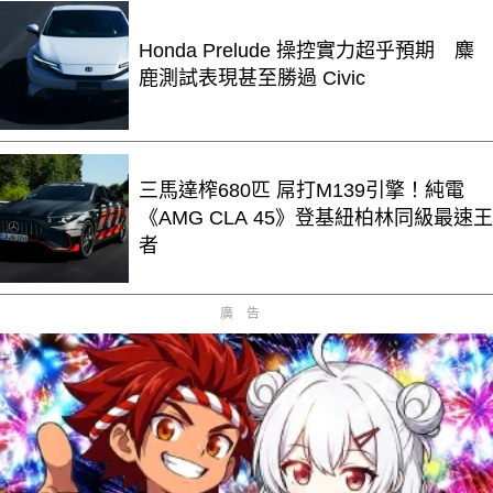
Honda Prelude 操控實力超乎預期 麋
鹿測試表現甚至勝過 Civic
三馬達榨680匹 屌打M139引擎！純電
《AMG CLA 45》登基紐柏林同級最速王
者
廣告