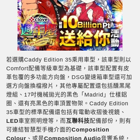
若選購Caddy Edition 35乘用車型，該車型則以
Comfort配備等級車型為基礎，該車型配置有皮
革包覆的多功能方向盤，DSG變速箱車型還可加
選方向盤換檔撥片，其他專屬配置還包括醺黑尾
燈組、17吋機械拋光的黑色「Madrid」仕樣鋁
圈、還有亮黑色的車頂置物架。Caddy Edition
35車型的標準配備還包括有電動收摺後視鏡、
LED
車室照明燈等，而
互聯科技
配備部份，則有
可連結智慧型手機介面的
Composition
Colour
、或是
Composition Audio
音響系統，