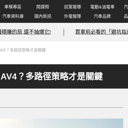
車模專區
間諜照
試駕報導
電動&油電車
汽
汽車資料庫
國內新訊
外電報導
汽車品牌
品
種穩賺的局,還不抽爆它!
買車前必看的「避坑指
RAV4？多路徑策略才是關鍵
動RAV4？多路徑策略才是關鍵