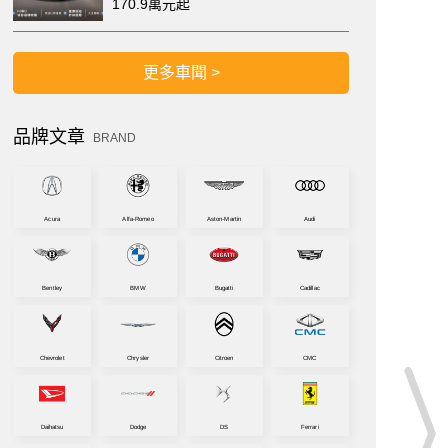
170.9萬元起
更多車聞 >
品牌文章
BRAND
Acura
Alfa-Romeo
Aston-Martin
Audi
Bentley
BMW
Bugatti
Cadillac
Chevrolet
Chrysler
Citroen
CMC
Daihatsu
Dodge
DS
Ferrari