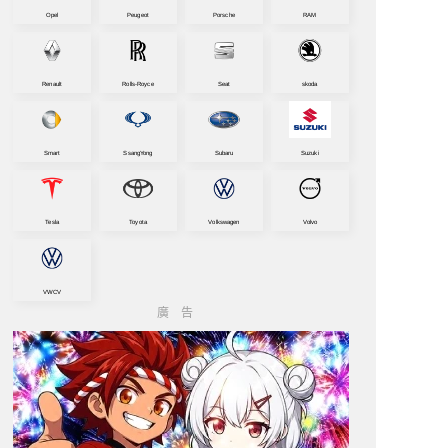
Opel
Peugeot
Porsche
RAM
Renault
Rolls-Royce
Seat
skoda
Smart
SsangYong
Subaru
Suzuki
Tesla
Toyota
Volkswagen
Volvo
VWCV
廣告