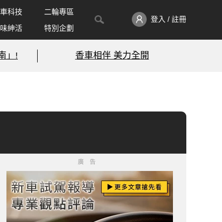
車科技
二輪專區
登入 / 註冊
味紳活
特別企劃
南」!
香車相伴 美力全開
廣告