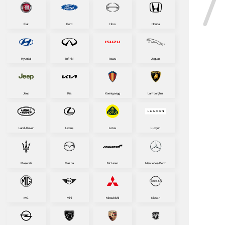
Fiat
Ford
Hino
Honda
Hyundai
Infiniti
Isuzu
Jaguar
Jeep
Kia
Koenigsegg
Lamborghini
Land-Rover
Lexus
Lotus
Luxgen
Maserati
Mazda
McLaren
Mercedes-Benz
MG
Mini
Mitsubishi
Nissan