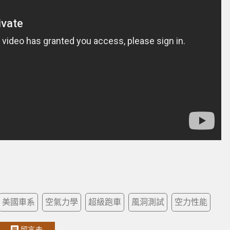
美國車系
空氣力學
超級跑車
風洞測試
空力性能
留言去