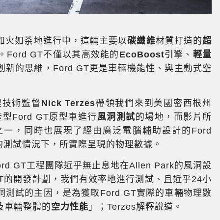
如火如荼地進行中，這輛主要以
碳纖維
材質打造的
超
Ford GT不僅以其高效能的
EcoBoost
引擎、
輕量
新的思維，Ford GT更是車輛機能性、與主動式空
程技術監督
Nick Terzes
帶領我們來到美國密西根州
產型Ford GT原型車進行
風洞測試
的場地，而影片所
一，同時也展現了經由廣泛電腦輔助設計的Ford
/h)的測試情況下，所實際呈現的物理數據。
ord GT工程團隊近乎無止息地在Allen Park的風洞設
GT的開發計劃，我們有效率地進行測試、且近乎24小
測試的主因，是為獲取Ford GT實際的車輛物理數
及車輛整體的
空力性能
」；Terzes解釋說道。