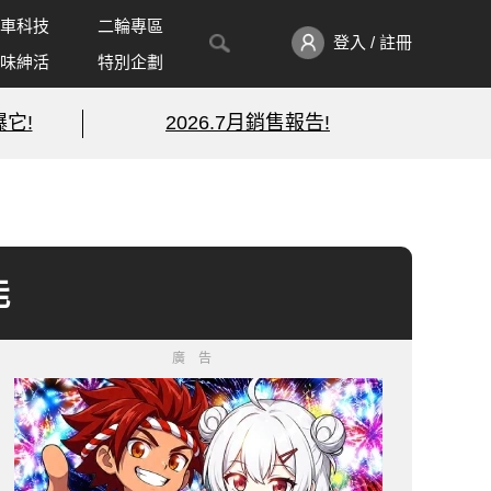
車科技
二輪專區
登入 / 註冊
味紳活
特別企劃
它!
2026.7月銷售報告!
能
廣告