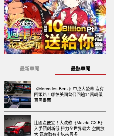
最新車聞
最熱車聞
《Mercedes-Benz》中控大螢幕 沒有
回頭路！哪怕美國曾召回逾14萬輛儀
表黑畫面
比國產便宜！大改款《Mazda CX-5》
入手價創新低 扭力全世界最大 空間放
大 氣囊數有史以來最多