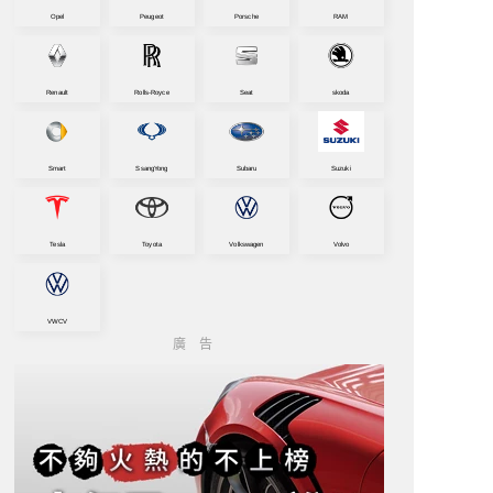
Opel
Peugeot
Porsche
RAM
Renault
Rolls-Royce
Seat
skoda
Smart
SsangYong
Subaru
Suzuki
Tesla
Toyota
Volkswagen
Volvo
VWCV
廣告