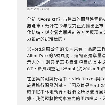
圖片來源：Ford
全新《
Ford GT
》市售車的開發進程仍
級跑車
，預計在今年底前正式推出上市。
化
結構、與
空氣力學
設計等方面展現其創
力設計的試驗標的。
以Ford原廠公佈的影片來看，品牌工
Allen Park的8號風洞，這裡正是準量
示人的，則只是眾多實測項目的其中之
GT，於風洞空速125mph(約200km
在密集的測試行程中，Nick Terzes與F
施裡進行開發測試。「因為這是Ford 
時不眠不休地執行。我們之所以進行風洞
據，我們還將檢視車室內的風切噪音、