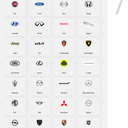
Fiat
Ford
Hino
Honda
Hyundai
Infiniti
Isuzu
Jaguar
Jeep
Kia
Koenigsegg
Lamborghini
Land-Rover
Lexus
Lotus
Luxgen
Maserati
Mazda
McLaren
Mercedes-Benz
MG
Mini
Mitsubishi
Nissan