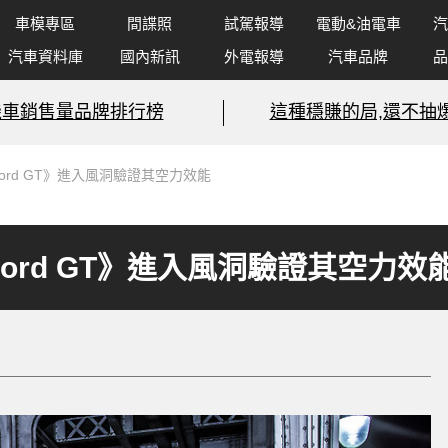
車模專區
間諜照
試駕報導
電動&油電車
汽
汽車資料庫
國內新訊
外電報導
汽車品牌
品
機車銷售量品牌排行榜
這種穩賺的局,還不抽爆
ord GT》進入風洞驗證其空力效能
ord GT》進入風洞驗證其空力效