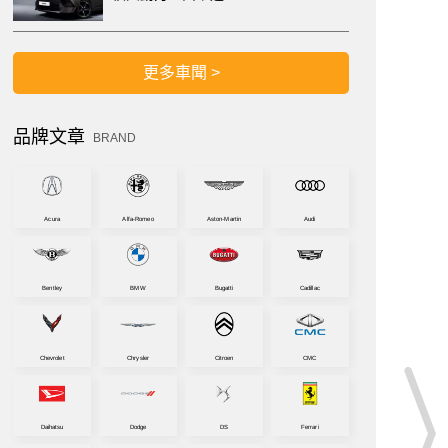
更多車聞 >
品牌文章
BRAND
Acura
Alfa-Romeo
Aston-Martin
Audi
Bentley
BMW
Bugatti
Cadillac
Chevrolet
Chrysler
Citroen
CMC
Daihatsu
Dodge
DS
Ferrari