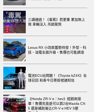
三讀通過！《毒駕》罰更重 累加無上
限 車輛沒入 吊銷駕照
Lexus RX 小改款蓄勢待發！外型、科
技、油電全面升級，售價也可能調漲
電池ECU出問題！《Toyota bZ4X》全
球召回 和泰今日寄掛號通知信
《Honda ZR-V e：hev》經銷商接
單！售價究竟是可以買2台Mazda CX-
5 還是補助後比CR-V e:HEV S便