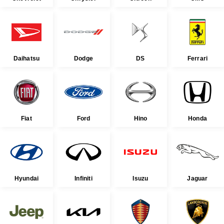
Daihatsu
Dodge
DS
Ferrari
Fiat
Ford
Hino
Honda
Hyundai
Infiniti
Isuzu
Jaguar