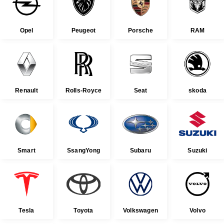
Opel
Peugeot
Porsche
RAM
Renault
Rolls-Royce
Seat
skoda
Smart
SsangYong
Subaru
Suzuki
Tesla
Toyota
Volkswagen
Volvo