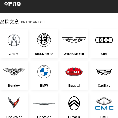
全面升級
品牌文章
BRAND ARTICLES
Acura
Alfa-Romeo
Aston-Martin
Audi
Bentley
BMW
Bugatti
Cadillac
Chevrolet
Chrysler
Citroen
CMC