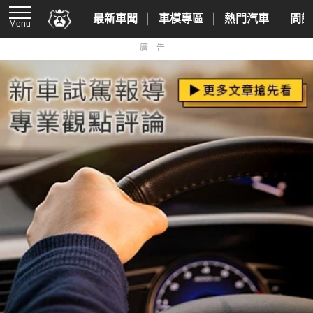
最新車聞
車模專區
熱門汽車
間諜
Menu
廣告