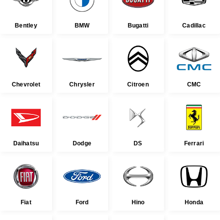
Bentley
BMW
Bugatti
Cadillac
Chevrolet
Chrysler
Citroen
CMC
Daihatsu
Dodge
DS
Ferrari
Fiat
Ford
Hino
Honda