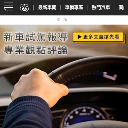
最新車聞
車模專區
熱門汽車
間諜
Menu
廣告