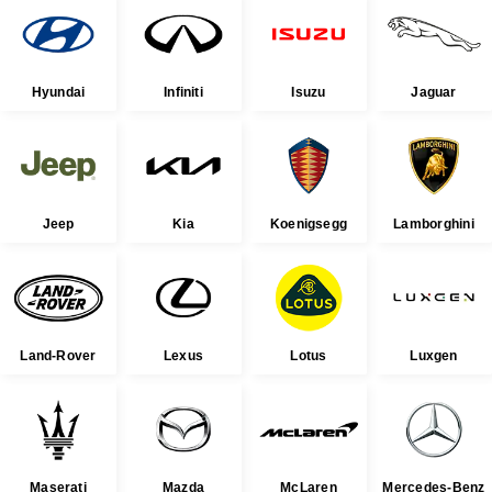
Hyundai
Infiniti
Isuzu
Jaguar
Jeep
Kia
Koenigsegg
Lamborghini
Land-Rover
Lexus
Lotus
Luxgen
Maserati
Mazda
McLaren
Mercedes-Benz