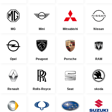
MG
Mini
Mitsubishi
Nissan
Opel
Peugeot
Porsche
RAM
Renault
Rolls-Royce
Seat
skoda