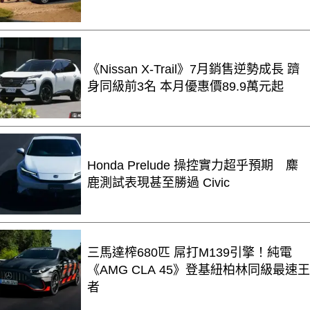
《Nissan X-Trail》7月銷售逆勢成長 躋
身同級前3名 本月優惠價89.9萬元起
Honda Prelude 操控實力超乎預期 麋
鹿測試表現甚至勝過 Civic
三馬達榨680匹 屌打M139引擎！純電
《AMG CLA 45》登基紐柏林同級最速王
者