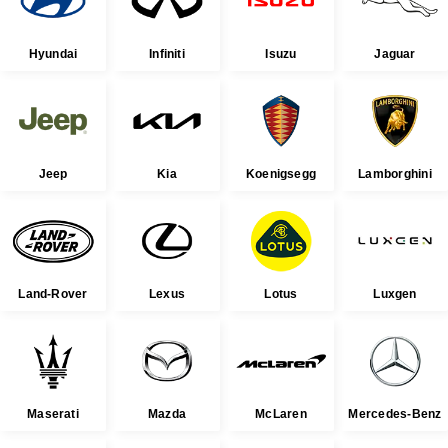
Hyundai
Infiniti
Isuzu
Jaguar
Jeep
Kia
Koenigsegg
Lamborghini
Land-Rover
Lexus
Lotus
Luxgen
Maserati
Mazda
McLaren
Mercedes-Benz