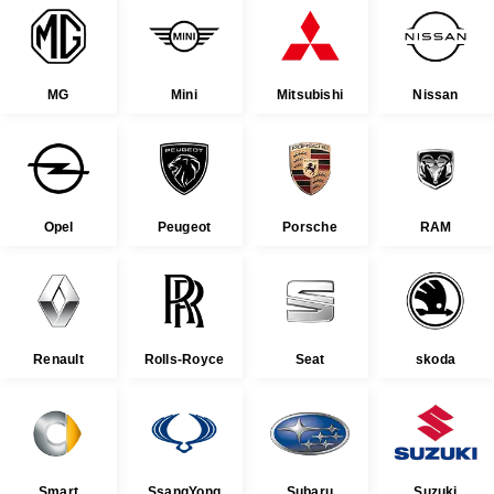
MG
Mini
Mitsubishi
Nissan
Opel
Peugeot
Porsche
RAM
Renault
Rolls-Royce
Seat
skoda
Smart
SsangYong
Subaru
Suzuki