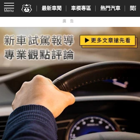
最新車聞
車模專區
熱門汽車
間諜
Menu
廣告