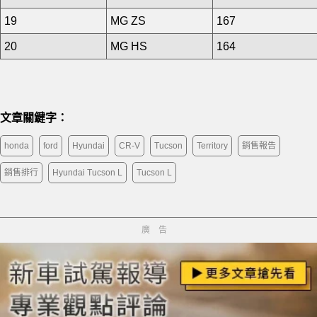
19
MG ZS
167
20
MG HS
164
文章關鍵字：
honda
ford
Hyundai
CR-V
Tucson
Territory
銷售報告
銷售排行
Hyundai Tucson L
Tucson L
廣告