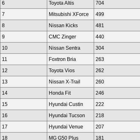
6
Toyota Altis
704
7
Mitsubishi XForce
499
8
Nissan Kicks
481
9
CMC Zinger
440
10
Nissan Sentra
304
11
Foxtron Bria
263
12
Toyota Vios
262
13
Nissan X-Trail
260
14
Honda Fit
246
15
Hyundai Custin
222
16
Hyundai Tucson
218
17
Hyundai Venue
207
18
MG G50 Plus
181