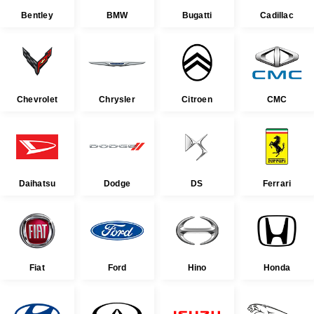
Bentley
BMW
Bugatti
Cadillac
Chevrolet
Chrysler
Citroen
CMC
Daihatsu
Dodge
DS
Ferrari
Fiat
Ford
Hino
Honda