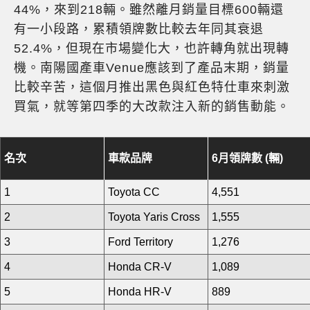
44%，來到218輛。雖然離月銷量目標600輛還
有一小段路，累積領牌數比較去年同其衰退
52.4%，但現在市場變化大，也許轉角就出現轉
機。南陽國產車Venue應該到了產品末期，銷量
比較辛苦，這個月推出黑色與紅色特仕車來刺激
買氣，就等第四季的大改款注入新的銷售動能。
名次
車款品牌
6月領牌數 (輛)
1
Toyota CC
4,551
2
Toyota Yaris Cross
1,555
3
Ford Territory
1,276
4
Honda CR-V
1,089
5
Honda HR-V
889