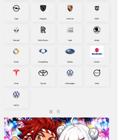
Opel
Peugeot
Porsche
RAM
Renault
Rolls-Royce
Seat
skoda
Smart
SsangYong
Subaru
Suzuki
Tesla
Toyota
Volkswagen
Volvo
VWCV
廣告