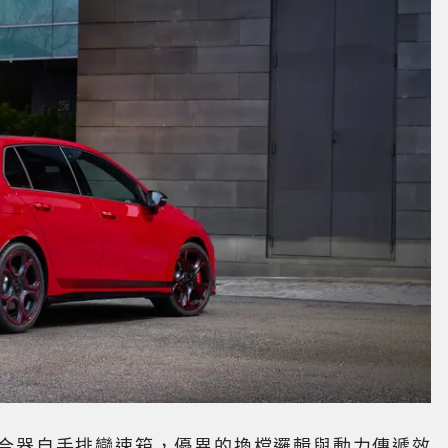
 雙離合器自手排變速箱，優異的換檔邏輯與動力傳遞效