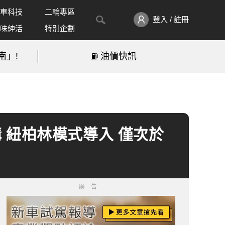
車科技
二輪專區
登入 / 註冊
味紳活
特別企劃
南」!
⛽️ 油價快訊
量預購 紐柏林模式導入 僅次於
廣告