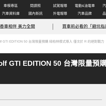
車模專區
間諜照
試駕報導
電動&油電車
汽
汽車資料庫
國內新訊
外電報導
汽車品牌
品
香車相伴 美力全開
買車前必看的「避坑指
f GTI EDITION 50 台灣限量預購 紐柏林模式導入 僅次於 R 的絕對戰力
f GTI EDITION 50 台灣限