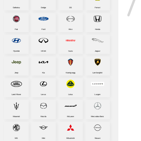
Daihatsu
Dodge
DS
Ferrari
Fiat
Ford
Hino
Honda
Hyundai
Infiniti
Isuzu
Jaguar
Jeep
Kia
Koenigsegg
Lamborghini
Land-Rover
Lexus
Lotus
Luxgen
Maserati
Mazda
McLaren
Mercedes-Benz
MG
Mini
Mitsubishi
Nissan