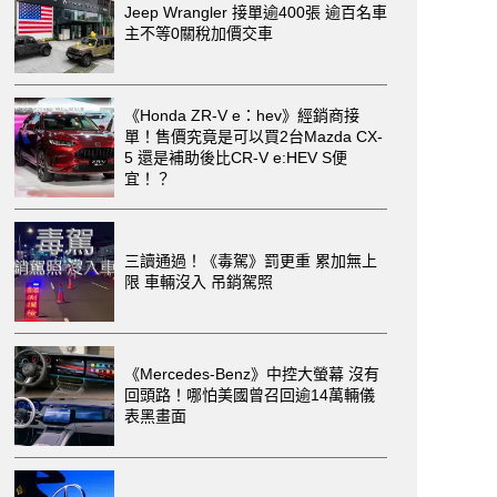
Jeep Wrangler 接單逾400張 逾百名車
主不等0關稅加價交車
《Honda ZR-V e：hev》經銷商接
單！售價究竟是可以買2台Mazda CX-
5 還是補助後比CR-V e:HEV S便
宜！？
三讀通過！《毒駕》罰更重 累加無上
限 車輛沒入 吊銷駕照
《Mercedes-Benz》中控大螢幕 沒有
回頭路！哪怕美國曾召回逾14萬輛儀
表黑畫面