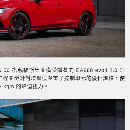
N 50 搭載福斯集團備受讚譽的 EA888 evo4 2.0 升
廠工程團隊針對增壓值與電子控制單元的優化調校，使
8 kgm 的峰值扭力。