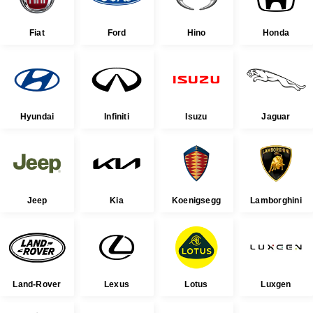
Fiat
Ford
Hino
Honda
Hyundai
Infiniti
Isuzu
Jaguar
Jeep
Kia
Koenigsegg
Lamborghini
Land-Rover
Lexus
Lotus
Luxgen