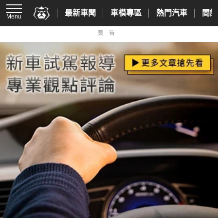
最新車聞
車模專區
熱門汽車
間諜
Menu
廣告