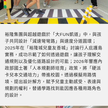
裕隆集團與超越遊戲於「大FUN凱道」中，與孩
子共同設計「減速彎彎路」與速度分道圓環；
2025年在「裕隆城兒童友善城」討論行人庇護島
實務，成功示範了如何透過遊戲，讓孩子理解交
通規則以及優化道路設計的可能；2026年響應內
政部國土署「人本規劃師培育」政策，將「硬派
卡兒本交通培力」帶進校園。透過模擬用路情
境、提出設計解方，賦予兒童主動感受、表達與
規劃的權利，替通學路找到能因應各種用路角色
的設計。