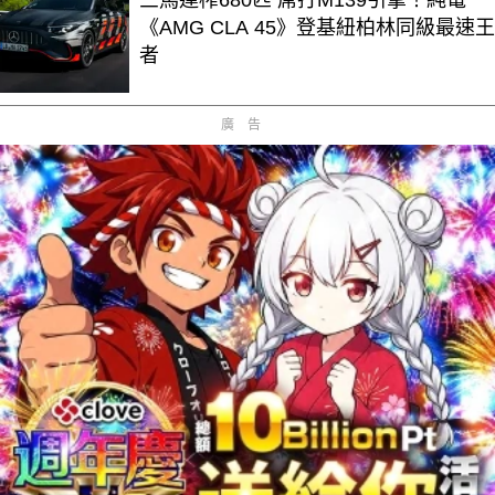
三馬達榨680匹 屌打M139引擎！純電
《AMG CLA 45》登基紐柏林同級最速王
者
廣告