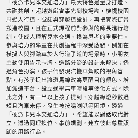
「硬派卡兒本交通培力」最大特色是量身打造、
共融共創，超越遊戲會事先到校場勘，檢視校園
周邊人行道、號誌與穿越道設計，再把實際街景
搬進校園，且在正式課程前對參與的師長進行培
訓，使成人理解兒本交通、換為思考的重要性。
參與培力的學童在共創過程中深受啟發，例如在
模擬人與腳踏車於人行道爭道的場景時，小朋友
主動使用告示卡牌、道路分流的設計來解決；透
過角色扮演，孩子們發現汽機車駕駛的視角盲
點，有孩子提出將斑馬線改為更醒目的顏色、增
加減速平台、設立通學無車時段等優化方式。除
此之外，有一半以上孩子提到，穿越綠燈秒數過
短且汽車未停，發生被按鳴喇叭等困境，透過
「硬派卡兒本交通培力」，希望能以對話取代對
立，透過同理換位、事前規劃，建立彼此尊重照
顧的用路行為。