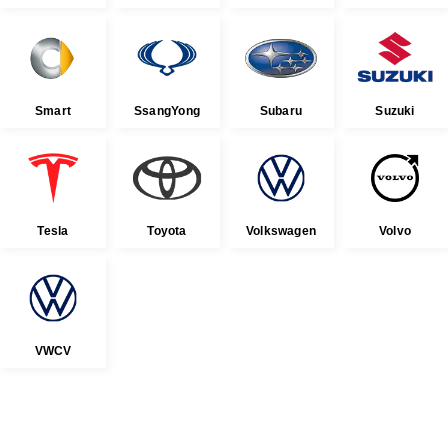
Smart
SsangYong
Subaru
Suzuki
Tesla
Toyota
Volkswagen
Volvo
VWCV