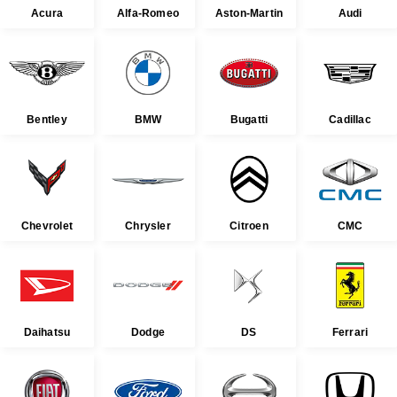
Acura
Alfa-Romeo
Aston-Martin
Audi
Bentley
BMW
Bugatti
Cadillac
Chevrolet
Chrysler
Citroen
CMC
Daihatsu
Dodge
DS
Ferrari