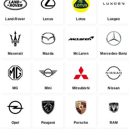
Land-Rover
Lexus
Lotus
Luxgen
Maserati
Mazda
McLaren
Mercedes-Benz
MG
Mini
Mitsubishi
Nissan
Opel
Peugeot
Porsche
RAM