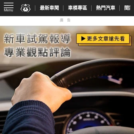
最新車聞
車模專區
熱門汽車
間諜
Menu
廣告