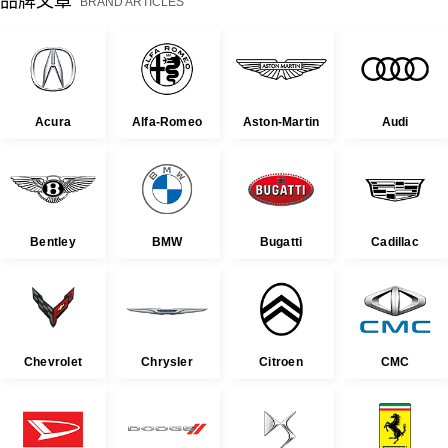
品牌文章
BRAND ARTICLES
Acura
Alfa-Romeo
Aston-Martin
Audi
Bentley
BMW
Bugatti
Cadillac
Chevrolet
Chrysler
Citroen
CMC