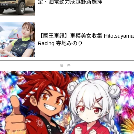
定、油電動力成越野新選擇
【國王車訊】車模美女收集 Hitotsuyama
Racing 寺地みのり
廣告