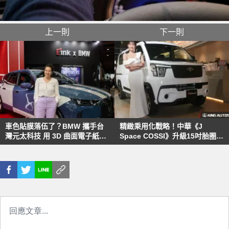
上一則
下一則
車色貼膜落伍了？BMW 攜手台
精緻乘用化戰略！中華《J
灣元太科技 用 3D 曲面電子紙讓
Space COSSI》升級15吋胎圈
車身一秒換裝
高質感座艙 AI寧靜工程 翻轉輕客
車級距