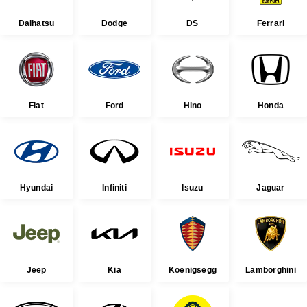
Daihatsu
Dodge
DS
Ferrari
Fiat
Ford
Hino
Honda
Hyundai
Infiniti
Isuzu
Jaguar
Jeep
Kia
Koenigsegg
Lamborghini