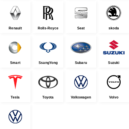
Renault
Rolls-Royce
Seat
skoda
Smart
SsangYong
Subaru
Suzuki
Tesla
Toyota
Volkswagen
Volvo