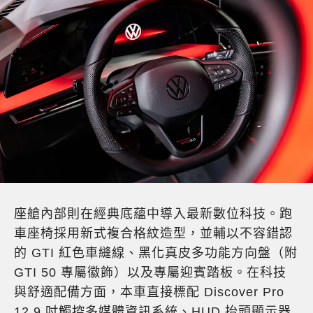
座艙內部則在經典底蘊中導入最新數位科技。跑
車座椅採用新式複合格紋造型，並輔以不容錯認
的 GTI 紅色車縫線、黑化真皮多功能方向盤（附
GTI 50 專屬徽飾）以及專屬迎賓踏板。在科技
與舒適配備方面，本車直接標配 Discover Pro
12.9 吋觸控多媒體資訊系統、HUD 抬頭顯示器