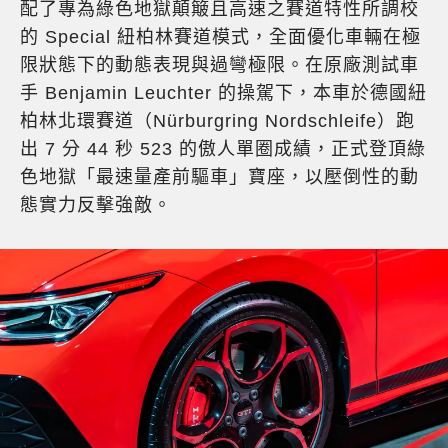
配了專為綠色地獄顛簸且高速之賽道特性所調校
的 Special 紐柏林賽道模式，全面優化車輛在極
限狀態下的動態表現與過彎極限。在原廠測試車
手 Benjamin Leuchter 的操駕下，本車於德國紐
柏林北環賽道（Nürburgring Nordschleife）跑
出 7 分 44 秒 523 的傲人單圈成績，正式登頂綠
色地獄「最速量產前驅車」寶座，以壓倒性的動
態實力反擊強敵。