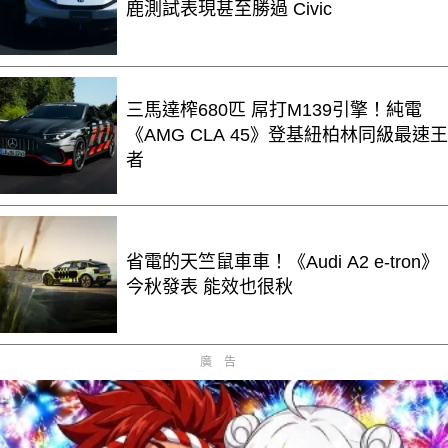
鹿測試表現甚至勝過 Civic
三馬達榨680匹 屌打M139引擎！純電
《AMG CLA 45》登基紐柏林同級最速王
者
省電的天竺鼠車車！《Audi A2 e-tron》
今秋發表 能效也很秋
廣告