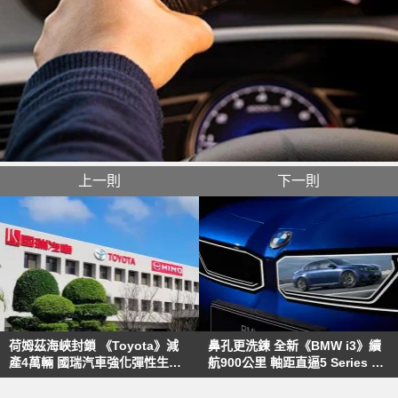
上一則
下一則
荷姆茲海峽封鎖 《Toyota》減
鼻孔更洗鍊 全新《BMW i3》續
產4萬輛 國瑞汽車強化彈性生產
航900公里 軸距直逼5 Series 資
機制應對外銷挑戰
訊全在擋風玻璃上