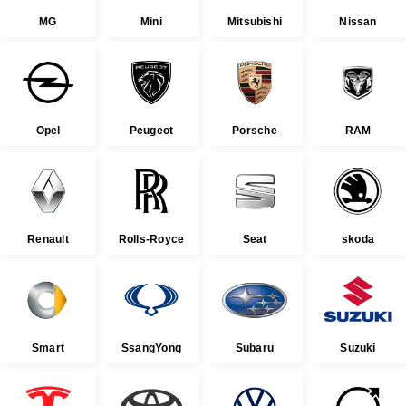
MG
Mini
Mitsubishi
Nissan
Opel
Peugeot
Porsche
RAM
Renault
Rolls-Royce
Seat
skoda
Smart
SsangYong
Subaru
Suzuki