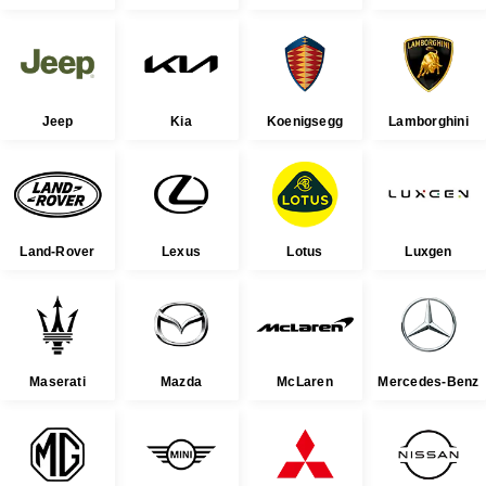
Jeep
Kia
Koenigsegg
Lamborghini
Land-Rover
Lexus
Lotus
Luxgen
Maserati
Mazda
McLaren
Mercedes-Benz