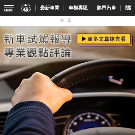
最新車聞
車模專區
熱門汽車
間諜
Menu
廣告