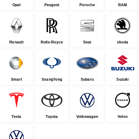
Opel
Peugeot
Porsche
RAM
Renault
Rolls-Royce
Seat
skoda
Smart
SsangYong
Subaru
Suzuki
Tesla
Toyota
Volkswagen
Volvo