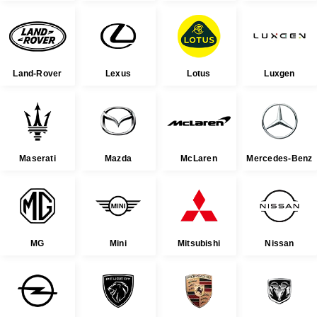
Land-Rover
Lexus
Lotus
Luxgen
Maserati
Mazda
McLaren
Mercedes-Benz
MG
Mini
Mitsubishi
Nissan