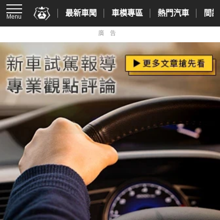
最新車聞
車模專區
熱門汽車
間諜
Menu
廣告