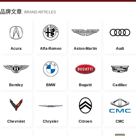
品牌文章
BRAND ARTICLES
Acura
Alfa-Romeo
Aston-Martin
Audi
Bentley
BMW
Bugatti
Cadillac
Chevrolet
Chrysler
Citroen
CMC