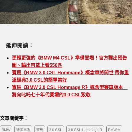
延伸閱讀：
更輕更強的《BMW M4 CSL》準備登場！官方釋出預告
圖、輸出可望上看550匹
寶馬《BMW 3.0 CSL Hommage》概念車將問世 帶你重
溫經典3.0 CSL的簡單美好
寶馬《BMW 3.0 CSL Hommage R》概念型賽車版本
將向叱吒七十年代賽壇的3.0 CSL致敬
文章關鍵字：
BMW
德國車系
寶馬
3.0 CSL
3.0 CSL Hommage R
BMW M