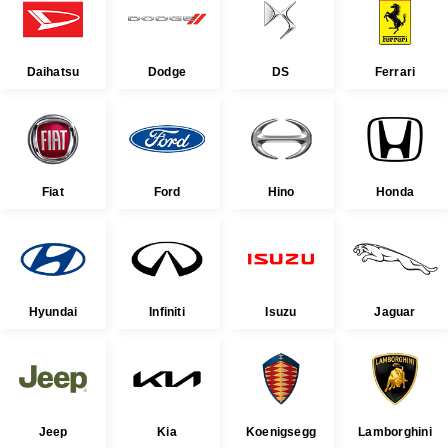
Daihatsu
Dodge
DS
Ferrari
Fiat
Ford
Hino
Honda
Hyundai
Infiniti
Isuzu
Jaguar
Jeep
Kia
Koenigsegg
Lamborghini