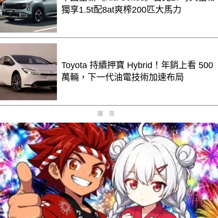
獨享1.5t配8at爽榨200匹大馬力
Toyota 持續押寶 Hybrid！年銷上看 500
萬輛，下一代油電技術加速布局
廣告