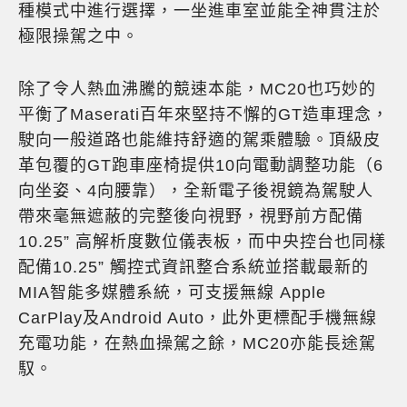
種模式中進行選擇，一坐進車室並能全神貫注於
極限操駕之中。
除了令人熱血沸騰的競速本能，MC20也巧妙的
平衡了Maserati百年來堅持不懈的GT造車理念，
駛向一般道路也能維持舒適的駕乘體驗。頂級皮
革包覆的GT跑車座椅提供10向電動調整功能（6
向坐姿、4向腰靠），全新電子後視鏡為駕駛人
帶來毫無遮蔽的完整後向視野，視野前方配備
10.25” 高解析度數位儀表板，而中央控台也同樣
配備10.25” 觸控式資訊整合系統並搭載最新的
MIA智能多媒體系統，可支援無線 Apple
CarPlay及Android Auto，此外更標配手機無線
充電功能，在熱血操駕之餘，MC20亦能長途駕
馭。