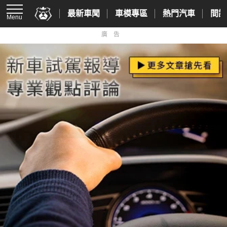
最新車聞
車模專區
熱門汽車
間諜
Menu
廣告