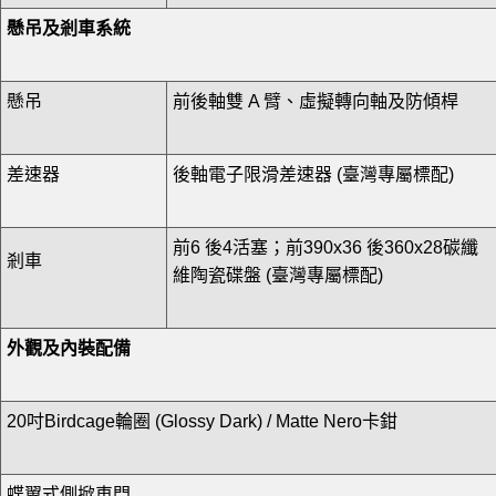
懸吊及剎車系統
懸吊
前後軸雙 A 臂、虛擬轉向軸及防傾桿
差速器
後軸電子限滑差速器 (臺灣專屬標配)
前6 後4活塞；前390x36 後360x28碳纖
剎車
維陶瓷碟盤 (臺灣專屬標配)
外觀及內裝配備
20吋Birdcage輪圈 (Glossy Dark) / Matte Nero卡鉗
蝶翼式側掀車門