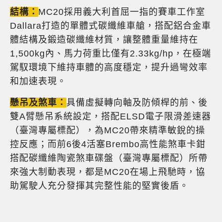
結構：
MC20採用義大利首屈一指的賽車工作室
Dallara打造的單體式碳纖維車艙，搭配鋁合金車
體結構及鍛造碳纖維材質，讓整體重量維持在
1,500kg內、馬力荷重比僅有2.33kg/hp，在極端
駕馭環境下維持車體的高度穩定，提升過彎效率
和加速表現。
懸吊及煞車：
具備虛擬轉向軸及防傾桿的前、後
雙A臂懸吊系統設定，搭配ELSD電子限滑差速器
（臺灣專屬標配），為MC20帶來精準敏銳的操
控反應；而前6後4活塞Brembo高性能煞車卡鉗
搭配碳纖維陶瓷煞車碟盤（臺灣專屬標配）所帶
來強大制動表現，都是MC20在場上飛馳時，協
助駕駛人充分發揮其完整性能的堅實後盾。