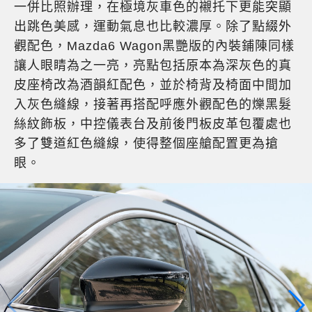
一併比照辦理，在極境灰車色的襯托下更能突顯
出跳色美感，運動氣息也比較濃厚。除了點綴外
觀配色，Mazda6 Wagon黑艷版的內裝鋪陳同樣
讓人眼睛為之一亮，亮點包括原本為深灰色的真
皮座椅改為酒韻紅配色，並於椅背及椅面中間加
入灰色縫線，接著再搭配呼應外觀配色的爍黑髮
絲紋飾板，中控儀表台及前後門板皮革包覆處也
多了雙道紅色縫線，使得整個座艙配置更為搶
眼。