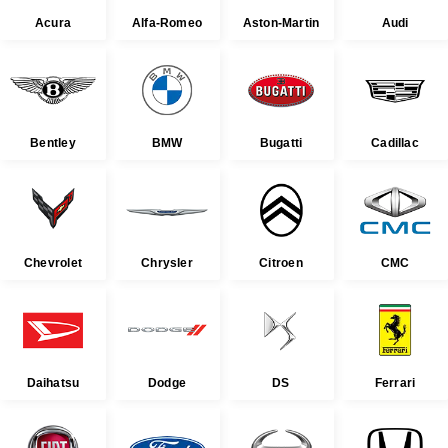
Acura
Alfa-Romeo
Aston-Martin
Audi
Bentley
BMW
Bugatti
Cadillac
Chevrolet
Chrysler
Citroen
CMC
Daihatsu
Dodge
DS
Ferrari