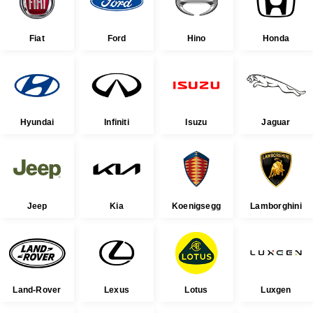
Fiat
Ford
Hino
Honda
Hyundai
Infiniti
Isuzu
Jaguar
Jeep
Kia
Koenigsegg
Lamborghini
Land-Rover
Lexus
Lotus
Luxgen