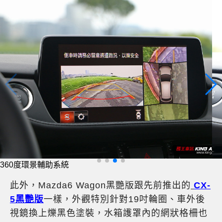
360度環景輔助系統
此外，Mazda6 Wagon黑艷版跟先前推出的
CX-
5黑艷版
一樣，外觀特別針對19吋輪圈、車外後
視鏡換上爍黑色塗裝，水箱護罩內的網狀格柵也