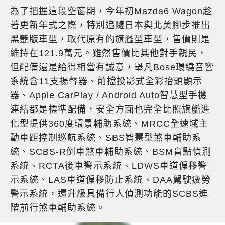
為了把握這段空窗期，今年初Mazda6 Wagon趁
著更新年式之際，特別追隨日本與北美腳步推出
黑艷版車型，取代原有的旗艦型車型，售價則是
維持在121.9萬元。雖然售價比其他對手親民，
但配備還是給得相當有誠意，舉凡Bose環繞音響
系統含11支揚聲器、前擋投影式全彩抬頭顯示
器、Apple CarPlay / Android Auto智慧型手機
連結都是標準配備，安全方面也完全比照旗艦進
化型提供360度環景輔助系統、MRCC全速域主
動車距控制巡航系統、SBS智慧型煞車輔助系
統、SCBS-R倒車煞車輔助系統、BSM盲點偵測
系統、RCTA後車警示系統、LDWS車道偏移警
示系統、LAS車道偏移防止系統、DAA駕駛疲勞
警示系統，還升級具備行人偵測功能的SCBS進
階前行煞車輔助系統。