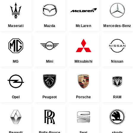
Maserati
Mazda
McLaren
Mercedes-Benz
MG
Mini
Mitsubishi
Nissan
Opel
Peugeot
Porsche
RAM
Renault
Rolls-Royce
Seat
skoda