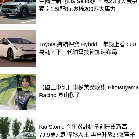
中國全新《Kia Seltos》首見27吋大螢幕
獨享1.5t配8at爽榨200匹大馬力
Toyota 持續押寶 Hybrid！年銷上看 500
萬輛，下一代油電技術加速布局
【國王車訊】車模美女收集 Hitotsuyama
Racing 真山桜子
Kia Stonic 今年累計銷量創歷史新高
79.9萬元起輕鬆入主 再享升級原廠電子