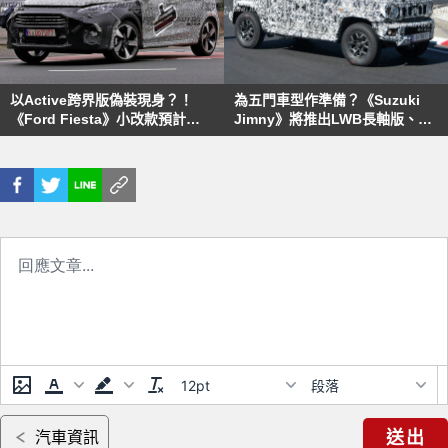
以Active跨界版偽裝現身？！
為五門車型作準備？《Suzuki
《Ford Fiesta》小改款預計
Jimny》將推出LWB長軸版、偽
2022亮相
裝車首度曝光
12pt
段落
送出
汽車資訊