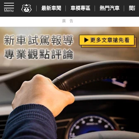
最新車聞
車模專區
熱門汽車
間諜
Menu
廣告