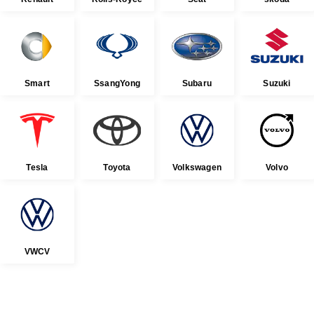
Smart
SsangYong
Subaru
Suzuki
Tesla
Toyota
Volkswagen
Volvo
VWCV