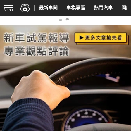
最新車聞
車模專區
熱門汽車
間諜
Menu
廣告