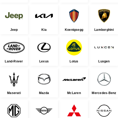
Jeep
Kia
Koenigsegg
Lamborghini
Land-Rover
Lexus
Lotus
Luxgen
Maserati
Mazda
McLaren
Mercedes-Benz