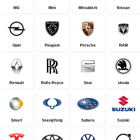
MG
Mini
Mitsubishi
Nissan
Opel
Peugeot
Porsche
RAM
Renault
Rolls-Royce
Seat
skoda
Smart
SsangYong
Subaru
Suzuki