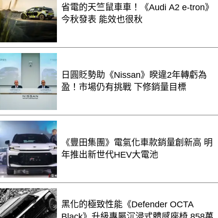
省電的天竺鼠車車！《Audi A2 e-tron》
今秋發表 能效也很秋
日圓貶勢助《Nissan》睽違2年轉虧為
盈！市場仍有挑戰 下修銷量目標
《豐田集團》電氣化車款銷量創新高 明
年推出新世代HEV大電池
黑化的極致性能《Defender OCTA
Black》升級專屬沉浸式體感座椅 858萬