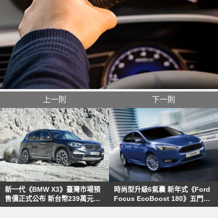
上一則
下一則
新一代《BMW X3》臺灣市場預
時尚型升級6氣囊 新年式《Ford
售價正式公布 新台幣239萬元起
Focus EcoBoost 180》五門車
開賣
型76.9萬起開始接單