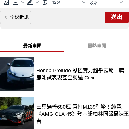
12pt
段落
送出
全球新訊
最新車聞
最熱車聞
Honda Prelude 操控實力超乎預期 麋
鹿測試表現甚至勝過 Civic
三馬達榨680匹 屌打M139引擎！純電
《AMG CLA 45》登基紐柏林同級最速王
者