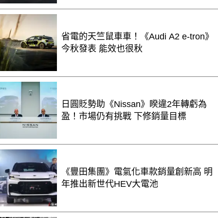
省電的天竺鼠車車！《Audi A2 e-tron》
今秋發表 能效也很秋
日圓貶勢助《Nissan》睽違2年轉虧為
盈！市場仍有挑戰 下修銷量目標
《豐田集團》電氣化車款銷量創新高 明
年推出新世代HEV大電池