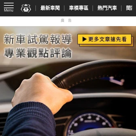
最新車聞
車模專區
熱門汽車
間諜
Menu
廣告