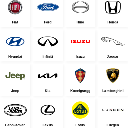
Fiat
Ford
Hino
Honda
Hyundai
Infiniti
Isuzu
Jaguar
Jeep
Kia
Koenigsegg
Lamborghini
Land-Rover
Lexus
Lotus
Luxgen