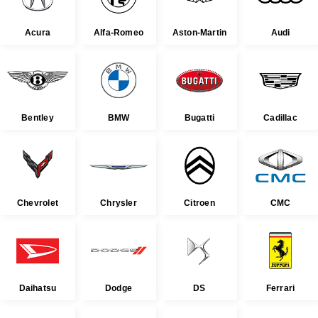
Acura
Alfa-Romeo
Aston-Martin
Audi
Bentley
BMW
Bugatti
Cadillac
Chevrolet
Chrysler
Citroen
CMC
Daihatsu
Dodge
DS
Ferrari