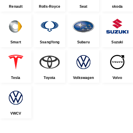
Renault
Rolls-Royce
Seat
skoda
Smart
SsangYong
Subaru
Suzuki
Tesla
Toyota
Volkswagen
Volvo
VWCV