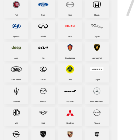
Fiat
Ford
Hino
Honda
Hyundai
Infiniti
Isuzu
Jaguar
Jeep
Kia
Koenigsegg
Lamborghini
Land-Rover
Lexus
Lotus
Luxgen
Maserati
Mazda
McLaren
Mercedes-Benz
MG
Mini
Mitsubishi
Nissan