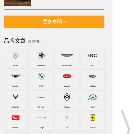
更多車聞 >
品牌文章
BRAND
Acura
Alfa-Romeo
Aston-Martin
Audi
Bentley
BMW
Bugatti
Cadillac
Chevrolet
Chrysler
Citroen
CMC
Daihatsu
Dodge
DS
Ferrari