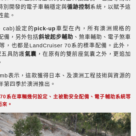
特別開發的電子車輛穩定與
循跡控制
系統，以賦予這
馭性能。
 cab)設定的
pick-up
車型在內，所有澳洲規格的
安全配備，另外包括
斜坡起步輔助
、煞車輔助、電子煞車
等，也都是LandCruiser 70系的標準配備。此外，
更標配五具防護
氣囊
，在原有的雙前座氣囊之外，更追加
。
 Cramb表示，這款獲得日本、及澳洲工程技術與資源的
將在今年第四季於澳洲推出。
er 70系在車輛幾何設定、主被動安全配備、電子輔助系統等
而來。