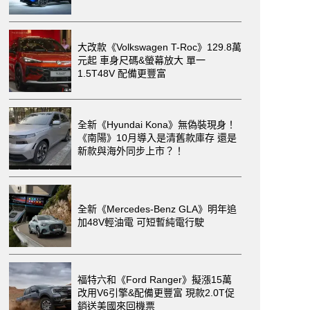
大改款《Volkswagen T-Roc》129.8萬
元起 車身尺碼&螢幕放大 單一
1.5T48V 配備更豐富
全新《Hyundai Kona》無偽裝現身！
《南陽》10月導入是清舊款庫存 還是
新款與海外同步上市？！
全新《Mercedes-Benz GLA》明年追
加48V輕油電 可短暫純電行駛
福特六和《Ford Ranger》擬漲15萬
改用V6引擎&配備更豐富 現款2.0T促
銷送美國來回機票