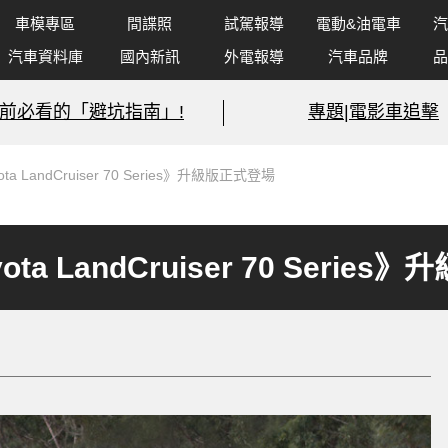
車模專區
間諜照
試駕報導
電動&油電車
汽
汽車資料庫
國內新訊
外電報導
汽車品牌
品
前必看的「避坑指南」!
專題|電影車追擊
 LandCruiser 70 Series》升級版正式登場
a LandCruiser 70 Serie