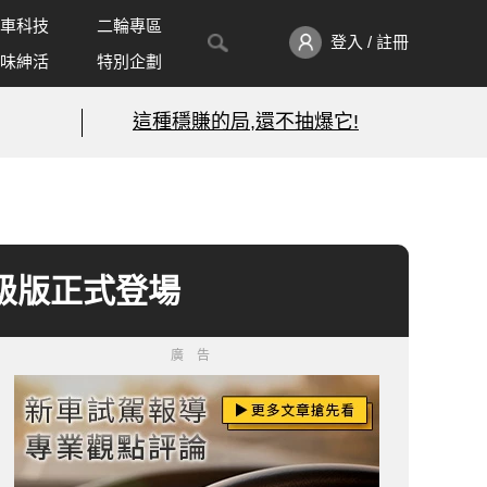
車科技
二輪專區
登入 / 註冊
味紳活
特別企劃
這種穩賺的局,還不抽爆它!
s》升級版正式登場
廣告