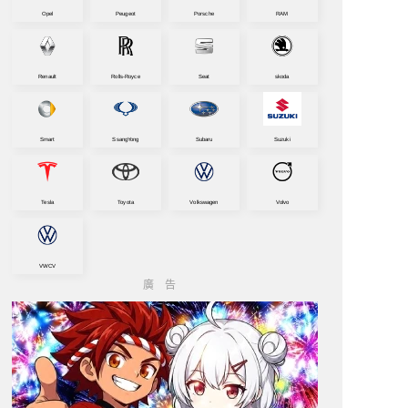
Opel
Peugeot
Porsche
RAM
Renault
Rolls-Royce
Seat
skoda
Smart
SsangYong
Subaru
Suzuki
Tesla
Toyota
Volkswagen
Volvo
VWCV
廣告