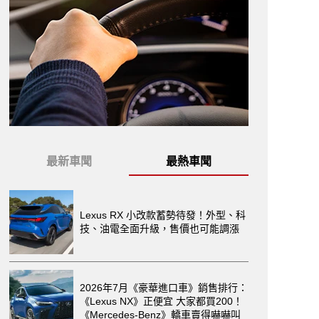
最新車聞
最熱車聞
Lexus RX 小改款蓄勢待發！外型、科
技、油電全面升級，售價也可能調漲
2026年7月《豪華進口車》銷售排行：
《Lexus NX》正便宜 大家都買200！
《Mercedes-Benz》轎車賣得嚇嚇叫