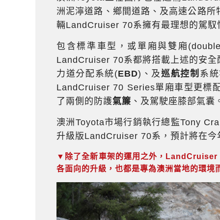
洲泥濘道路、鄉間道路、及高速公路所
輛LandCruiser 70系擁有最理想的駕
包含標準車型，或單廂與雙廂(double
LandCruiser 70系都將搭載上述的
力道分配系統(
EBD
)、及
巡航控制
系統
LandCruiser 70 Series單廂車型
了兩側的防護
氣簾
、及駕駛座膝部氣囊
澳洲Toyota市場行銷執行總監Tony
升級版LandCruiser 70系，預計
▼除了全新車架的運用之外，LandCruis
各面向的升級，也都是專為澳洲當地的環境