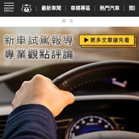
最新車聞
車模專區
熱門汽車
間諜
Menu
廣告