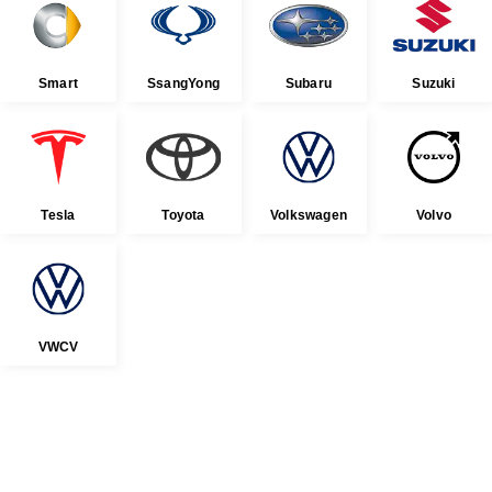
Smart
SsangYong
Subaru
Suzuki
Tesla
Toyota
Volkswagen
Volvo
VWCV