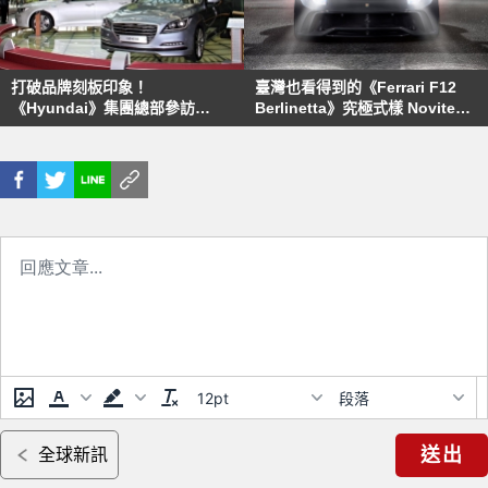
打破品牌刻板印象！
臺灣也看得到的《Ferrari F12
《Hyundai》集團總部參訪
Berlinetta》究極式樣 Novitec
Part.1韓國篇！
Rosso操刀F12 N-Largo S更顯
張狂！
12pt
段落
送出
全球新訊