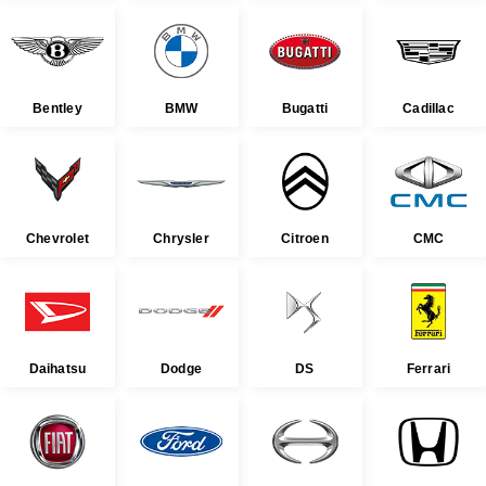
Bentley
BMW
Bugatti
Cadillac
Chevrolet
Chrysler
Citroen
CMC
Daihatsu
Dodge
DS
Ferrari