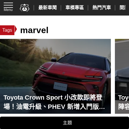
最新車聞
車模專區
熱門汽車
間諜
Menu
marvel
Tags
Toyota Crown Sport 小改款即將登
To
場！油電升級、PHEV 新增入門版，
陣
台灣導入更有譜
主題